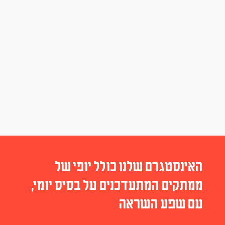
האינסטגרם שלנו כולל יופי של
ממתקים המתעדכנים על בסיס יומי,
עם שפע השראה