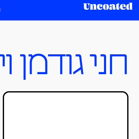
חני גודמן ו
חני גודמן וינקלר וטלי גנשפט
מייצרות פילים בחלל בסטופ
מושן
טל סולומון ורדי
14/01/2021