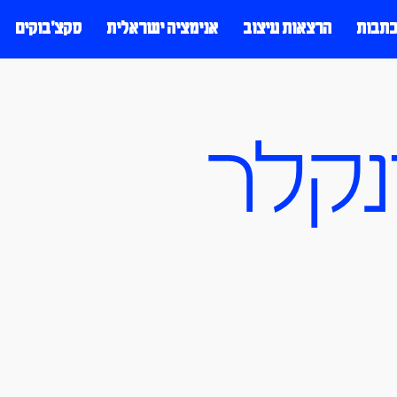
כתבות
הרצאות עיצוב
אנימציה ישראלית
סקצ׳בוקים
ינקלר