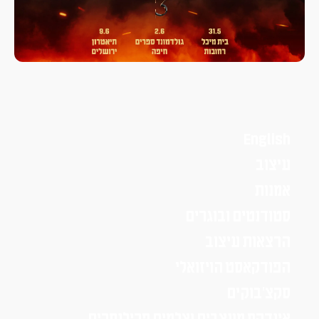
English
עיצוב
אמנות
סטודנטים ובוגרים
הרצאות עיצוב
הפודקאסט הויזואלי
סקצ׳בוקים