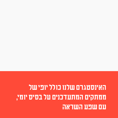
האינסטגרם שלנו כולל יופי של
ממתקים המתעדכנים על בסיס יומי,
עם שפע השראה