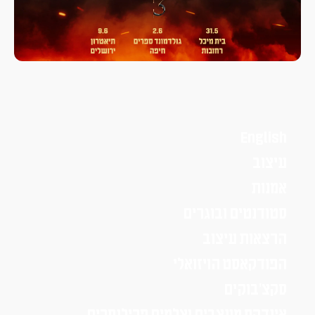
English
עיצוב
אמנות
סטודנטים ובוגרים
הרצאות עיצוב
הפודקאסט הויזואלי
סקצ׳בוקים