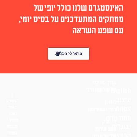
האינסטגרם שלנו כולל יופי של
ממתקים המתעדכנים על בסיס יומי,
עם שפע השראה
תראו לי הכל
עורך ומייסד
English
טל סולומון ורדי
עיצוב
הפונטים
לונדון
אמנות
באתר
דורין שוורצמן
בחסות
סטודנטים
פונטף –
ניו יורק
ובוגרים
מטבעת
נועם אוחנה
אותיות
הרצאות
שי־אל מגנזי