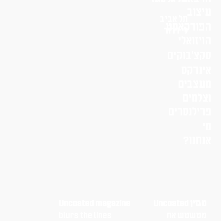
עיצוב
תל אביב
הפודקאסט
לי דרור
הויזואלי
סקצ׳בוקים
אינדקס
מעצבים
וצלמים
פרילנסרים
מי
אנחנו?
מגזין Uncoated
Uncoated magazine
מטשטש את
blurs the lines