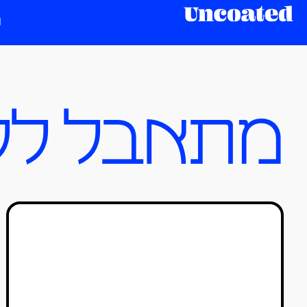
מתאבל לל
יואב כהן מעצב וידאו־ארט
להפקות מדהימות
טל סולומון ורדי
04/06/2020