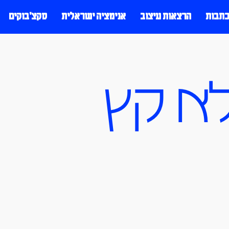
כתבות
הרצאות עיצוב
אנימציה ישראלית
סקצ׳בוקים
א קץ