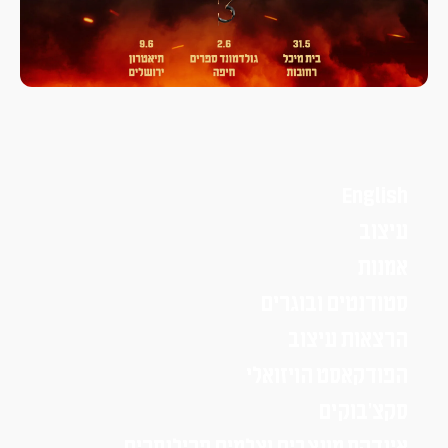
English
עיצוב
אמנות
סטודנטים ובוגרים
הרצאות עיצוב
הפודקאסט הויזואלי
סקצ׳בוקים