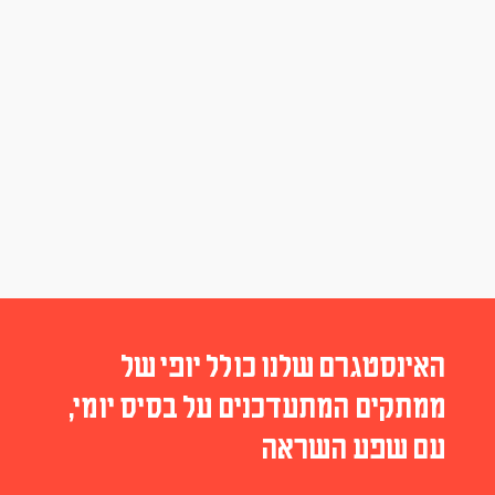
האינסטגרם שלנו כולל יופי של
ממתקים המתעדכנים על בסיס יומי,
עם שפע השראה