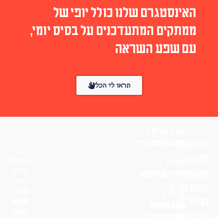
האינסטגרם שלנו כולל יופי של
ממתקים המתעדכנים על בסיס יומי,
עם שפע השראה
תראו לי הכל
עורך ומייסד
English
טל סולומון ורדי
עיצוב
הפונטים
לונדון
אמנות
באתר
דורין שוורצמן
בחסות
סטודנטים
פונטף –
ניו יורק
ובוגרים
מטבעת
נועם אוחנה
אותיות
הרצאות
שי־אל מגנזי