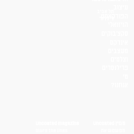
עיצוב
תל אביב
הפודקאסט
לי דרור
הויזואלי
סקצ׳בוקים
אינדקס
מעצבים
וצלמים
פרילנסרים
מי
אנחנו?
מגזין Uncoated
Uncoated magazine
מטשטש את
blurs the lines