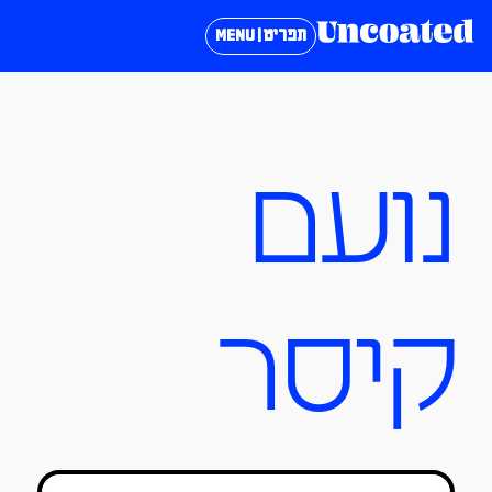
תפריט | MENU
נועם
קיסר