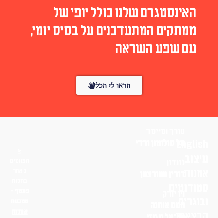
האינסטגרם שלנו כולל יופי של
ממתקים המתעדכנים על בסיס יומי,
עם שפע השראה
תראו לי הכל
עורך ומייסד
English
טל סולומון ורדי
עיצוב
הפונטים
לונדון
אמנות
באתר
דורין שוורצמן
בחסות
סטודנטים
פונטף –
ניו יורק
ובוגרים
מטבעת
נועם אוחנה
אותיות
הרצאות
שי־אל מגנזי