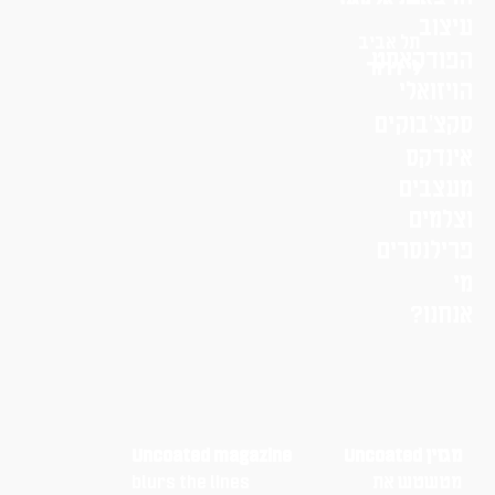
עיצוב
תל אביב
הפודקאסט
לי דרור
הויזואלי
סקצ׳בוקים
אינדקס
מעצבים
וצלמים
פרילנסרים
מי
אנחנו?
מגזין Uncoated
Uncoated magazine
מטשטש את
blurs the lines