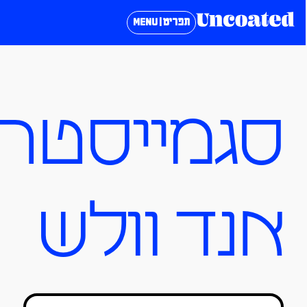
תפריט | MENU
סגמייסטר
אנד וולש