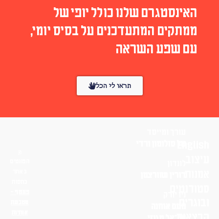
האינסטגרם שלנו כולל יופי של
ממתקים המתעדכנים על בסיס יומי,
עם שפע השראה
תראו לי הכל
עורך ומייסד
English
טל סולומון ורדי
עיצוב
הפונטים
לונדון
אמנות
באתר
דורין שוורצמן
בחסות
סטודנטים
פונטף –
ניו יורק
ובוגרים
מטבעת
נועם אוחנה
אותיות
הרצאות
שי־אל מגנזי