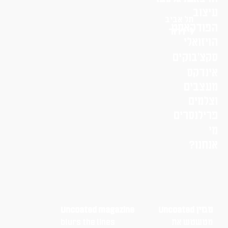
עיצוב
תל אביב
הפודקאסט
לי דרור
הויזואלי
סקצ׳בוקים
אינדקס
מעצבים
וצלמים
פרילנסרים
מי
אנחנו?
מגזין Uncoated
Uncoated magazine
מטשטש את
blurs the lines