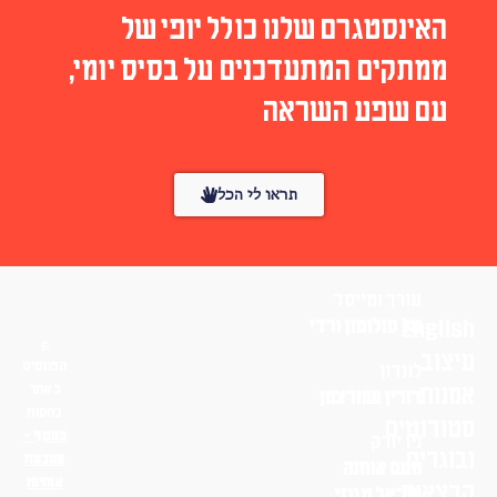
האינסטגרם שלנו כולל יופי של
ממתקים המתעדכנים על בסיס יומי,
עם שפע השראה
תראו לי הכל
עורך ומייסד
English
טל סולומון ורדי
עיצוב
הפונטים
לונדון
אמנות
באתר
דורין שוורצמן
בחסות
סטודנטים
פונטף –
ניו יורק
ובוגרים
מטבעת
נועם אוחנה
אותיות
הרצאות
שי־אל מגנזי