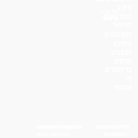
עיצוב
תל אביב
הפודקאסט
לי דרור
הויזואלי
סקצ׳בוקים
אינדקס
מעצבים
וצלמים
פרילנסרים
מי
אנחנו?
מגזין Uncoated
Uncoated magazine
מטשטש את
blurs the lines