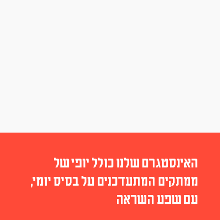
האינסטגרם שלנו כולל יופי של
ממתקים המתעדכנים על בסיס יומי,
עם שפע השראה