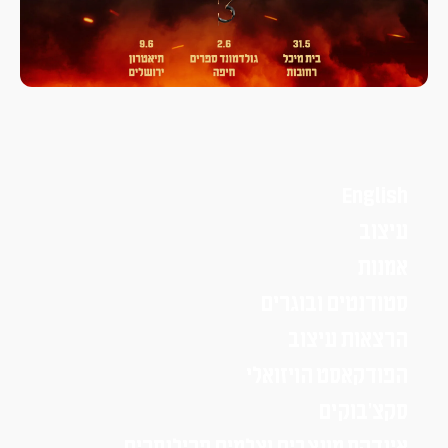
English
עיצוב
אמנות
סטודנטים ובוגרים
הרצאות עיצוב
הפודקאסט הויזואלי
סקצ׳בוקים