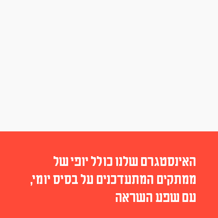
האינסטגרם שלנו כולל יופי של
ממתקים המתעדכנים על בסיס יומי,
עם שפע השראה