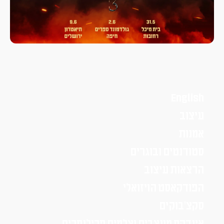
English
עיצוב
אמנות
סטודנטים ובוגרים
הרצאות עיצוב
הפודקאסט הויזואלי
סקצ׳בוקים