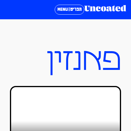
תפריט | MENU
פאנזין
סחוניה – אמיר ורשף משוטטים
טל סולומון ורדי
13/10/2018