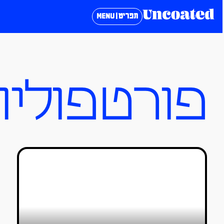
תפריט | MENU
פורטפוליו
מדריך: איך לבנות פורטפוליו
לפנתיאון?
אריאל אניספלד ורז עומר
11/06/2021