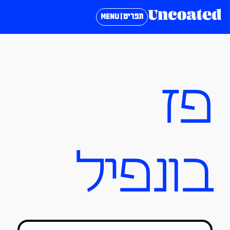
תפריט | MENU
פז
בונפיל