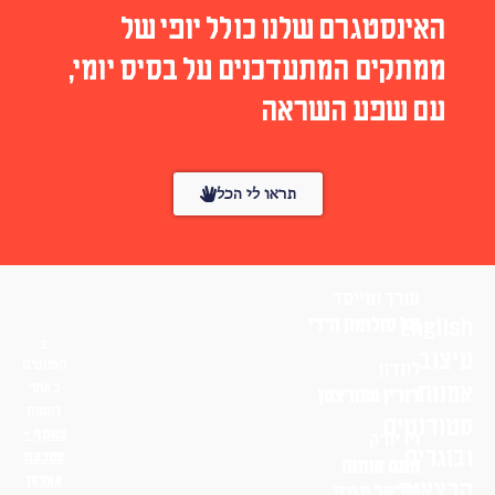
האינסטגרם שלנו כולל יופי של
ממתקים המתעדכנים על בסיס יומי,
עם שפע השראה
תראו לי הכל
עורך ומייסד
English
טל סולומון ורדי
עיצוב
הפונטים
לונדון
אמנות
באתר
דורין שוורצמן
בחסות
סטודנטים
פונטף –
ניו יורק
ובוגרים
מטבעת
נועם אוחנה
אותיות
הרצאות
שי־אל מגנזי