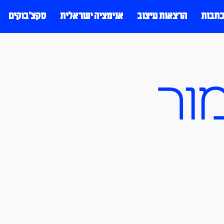
כתבות
הרצאות עיצוב
אנימציה ישראלית
סקצ׳בוקים
ור