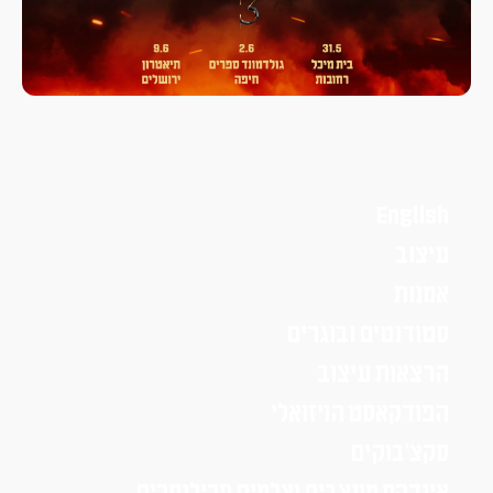
English
עיצוב
אמנות
סטודנטים ובוגרים
הרצאות עיצוב
הפודקאסט הויזואלי
סקצ׳בוקים