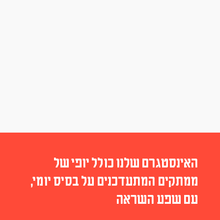
האינסטגרם שלנו כולל יופי של
ממתקים המתעדכנים על בסיס יומי,
עם שפע השראה