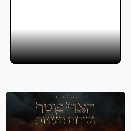
דוקאביב לוהט: שושנה דמארי, דוד
גרוסמן, ספארקס, דאש סנואו ורוברט
סמית׳סון
טל סולומון ורדי
04/07/2021