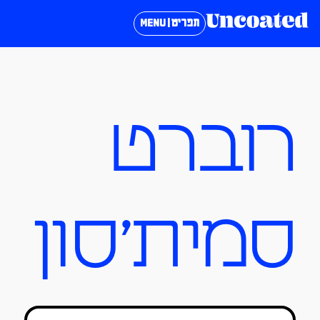
תפריט | MENU
רוברט
סמית׳סון