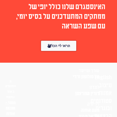
האינסטגרם שלנו כולל יופי של
ממתקים המתעדכנים על בסיס יומי,
עם שפע השראה
תראו לי הכל
עורך ומייסד
English
טל סולומון ורדי
עיצוב
הפונטים
לונדון
אמנות
באתר
דורין שוורצמן
בחסות
סטודנטים
פונטף –
ניו יורק
ובוגרים
מטבעת
נועם אוחנה
אותיות
הרצאות
שי־אל מגנזי