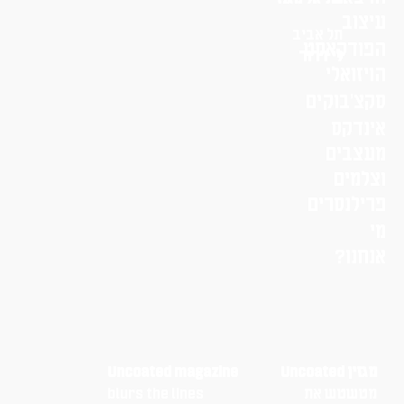
עיצוב
תל אביב
הפודקאסט
לי דרור
הויזואלי
סקצ׳בוקים
אינדקס
מעצבים
וצלמים
פרילנסרים
מי
אנחנו?
מגזין Uncoated
Uncoated magazine
מטשטש את
blurs the lines