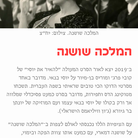
המלכה שושנה. צילום: יח״צ
המלכה שושנה
ב־2019 יצא לאור הסרט המעולה ״להאיר את יוסי״ של
קובי פרג׳ ומוריס בן-מיור על יוסי בנאי. מדובר באחד
מסרטי הדוקו הכי טובים שראיתי בשפה העברית. תשכחו
מטוקינג הדס וחפירות, מדובר בסרט כמעט פסיכדלי שמלווה
אך ורק בקולו של יוסי בנאי עצמו ועם המוזיקה של יונתן
בר גיורא (ג׳ון וויליאמס הישראלי).
עם הציפיות הללו נכנסתי לאולם לצפות ב־״המלכה שושנה״
על שושנה דמארי, עם כמעט אותו צוות הפקה ובימוי,