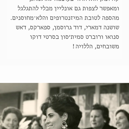
ומאפשר לצפות גם אונליין מבלי להתגלגל
מהספה לטובת המיזנטרופים והלא־מחוסנים.
שושנה דמארי, דוד גרוסמן, ספארקס, דאש
סנואו ורוברט סמית׳סון בסרטי דוקו
משובחים, הללויה!