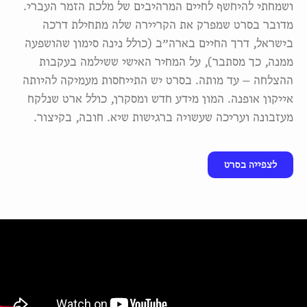
ושמחתי להיחשף לחיים המרהיבים של מלכת הזמר העברי.
מדובר בסרט שמפרק את הקריירה שלה מתחילת דרכה
בישראל, דרך החיים בארה״ב (כולל נינה סימון שהושפעה
ממנה, כך מסתבר), על המחיר האישי ששילמה בעקבות
ההצלחה — עד מותה. בסרט יש התייחסות מעמיקה להיותה
אייקון אופנה. המון מידע חדש ומסקרן, כולל ארט שנלקח
מעזבונה ועריכה שעשויה ברגישות שיא. חובה, בקיצור.
לצפייה בסרט