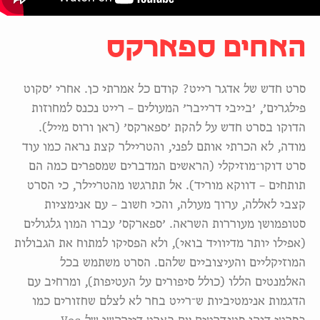
האחים ספארקס
סרט חדש של אדגר רייט? קודם כל אמרתי כן. אחרי ׳סקוט
פילגרים׳, ׳בייבי דרייבר׳ המעולים – רייט נכנס למחוזות
הדוקו בסרט חדש על להקת ׳ספארקס׳ (ראן ורוס מייל).
מודה, לא הכרתי אותם לפני, והטריילר קצת נראה כמו עוד
סרט דוקו־מוזיקלי (הראשים המדברים שמספרים כמה הם
תותחים – דווקא מוריד). אל תתרגשו מהטריילר, כי הסרט
קצבי לאללה, ערוך מעולה, והכי חשוב – עם אנימציות
סטופמושן מעוררות השראה. ׳ספארקס׳ עברו המון גלגולים
(אפילו יותר מדיוויד בואי), ולא הפסיקו למתוח את הגבולות
המוזיקליים והעיצוביים שלהם. הסרט משתמש בכל
האלמנטים הללו (כולל סיפורים על העטיפות), ומרחיב עם
הדגמות אנימטיביות ש־רייט בחר לא לצלם שחזורים כמו