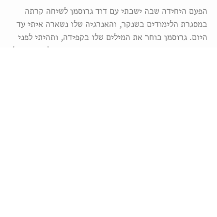
הפעם היחידה שבה ישבתי עם דוד גרוסמן לשיחה קרתה
במסגרת הלימודים בשנקר, והאנרגיה שלו נשארה איתי עד
היום. גרוסמן בוחר את המילים שלו בקפידה, ותהיתי לפני
הצפייה בדוקו עד כמה זה יעבור מסך בסרטה של עדי ארבל.
האמת? זה עובר מצוין. אף על פי שהסרט לא כל-כך ברור
מה הנרטיב שלו ומה הוא בוחר לספר על הסופר – האם
מדובר בביוגרפיה או יותר התמקדות בתהליכים
היצירתיים? גם מבחינת עריכה, הסרט עובר מקצבים שונים
של איטי ומהיר. זו ככל הנראה החשיפה המקסימלית של
גרוסמן אל תוך חייו האישיים, והיא עדינה מאוד. אין כמעט
נגיעה במוטיב התנועה בסיפוריו.
זה סרט שגורם לך להרהר על יצירה, מוות, משפחתיות,
הצלחה ותרגום, ועל כן הוא מומלץ בחום. בהמשך הסרט
יעלה ל־׳כאן׳.