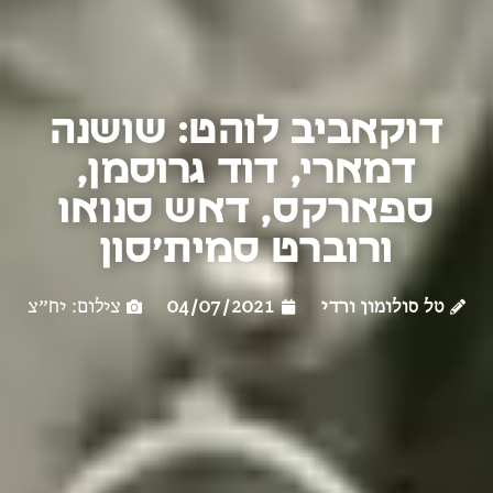
דוקאביב לוהט: שושנה
דמארי, דוד גרוסמן,
ספארקס, דאש סנואו
ורוברט סמית׳סון
טל סולומון ורדי
04/07/2021
צילום: יח״צ