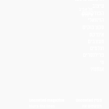
עיצוב
תל אביב
הפודקאסט
לי דרור
הויזואלי
סקצ׳בוקים
אינדקס
מעצבים
וצלמים
פרילנסרים
מי
אנחנו?
מגזין Uncoated
Uncoated magazine
מטשטש את
blurs the lines