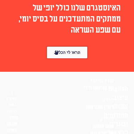
האינסטגרם שלנו כולל יופי של
ממתקים המתעדכנים על בסיס יומי,
עם שפע השראה
תראו לי הכל
עורך ומייסד
English
טל סולומון ורדי
עיצוב
הפונטים
לונדון
אמנות
באתר
דורין שוורצמן
בחסות
סטודנטים
פונטף –
ניו יורק
ובוגרים
מטבעת
נועם אוחנה
אותיות
הרצאות
שי־אל מגנזי