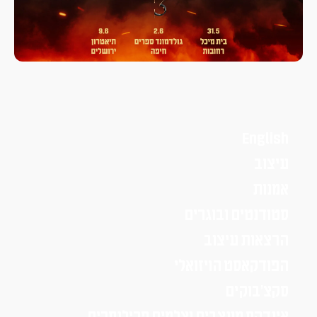
English
עיצוב
אמנות
סטודנטים ובוגרים
הרצאות עיצוב
הפודקאסט הויזואלי
סקצ׳בוקים