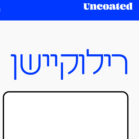
רילוקיישן
איך מוצאים עבודה בעיצוב
בחו"ל?
אריאל אניספלד ורז עומר
17/03/2021