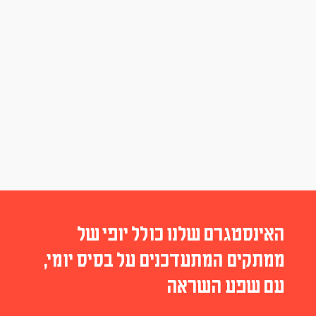
האינסטגרם שלנו כולל יופי של
ממתקים המתעדכנים על בסיס יומי,
עם שפע השראה