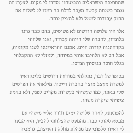
שהחוצפה הישראלית והביטחון יסדרו לי מקום. לצערי זה
נגמר בשיחה עבשה מעבר לדלת בה רמזו לי לשלוח את
התיק עבודות למייל ולא להציק יותר.
אלו היו שלושה חודשים לא פשוטים, בהם כבר גרנו
בלונדון, לחברה שלי הייתה עבודה, ואני שלחתי
בקדחתנות קורות חיים. אמנם התראיינתי לשני מקומות,
אבל הם לא הלהיבו אותי במיוחד, ולמזלי לא התקבלתי
בגלל חוסר בניסיון הנדסי.
בסופו של דבר, נתקלתי במודעת דרושים בלינקדאין
למשרת מעצב מוצר בחברת דייסון. מילאתי את הפרטים
שלי באתר, כמו שעשיתי בעשרות מקרים לפני, ולא באמת
ציפיתי שיקרה משהו.
להפתעתי, לאחר שלושה ימים חזרה אליי מישהי עם
מבטא סקוטי כבד. מהמעט שהצלחתי להבין, היא קבעה
לי ראיון טלפוני עם מנהלת מחלקת העיצוב, גרמניה