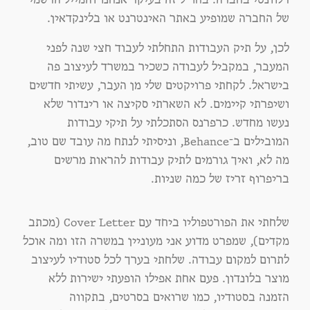
של החברה שמופיע באתר האינטרנט או בלינקדאין.
לכן, על תיק העבודות התחלתי לעבוד חצי שנה לפני
המעבר, במקביל לעבודה כשכיר במשרד לעיצוב פה
בישראל. לקחתי פרויקטים שלי מן העבר, עשיתי חדשים
ושיפרתי קיימים. לא השארתי סקיצה או רינדור שלא
נעשו מחדש. כרפרנס הסתכלתי על תיקי עבודות
המובילים ב־Behance, וניסיתי לנתח מה עובד שם טוב,
מה לא, ואיך גורמים לתיק עבודות להראות מרשים
בריפרוף זריז של כמה שניות.
שלחתי את הפורטפוליו ביחד עם Cover Letter (מכתב
מקדים), שמפרט מדוע אני מעוניין במשרה הזו ומה אוכל
לתרום למקום עבודה. שלחתי בערך לכל סטודיו לעיצוב
מוצר בלונדון. פעם אחת אפילו הופעתי ישירות ללא
הזמנה בסטודיו, כמו שרואים בסרטים, בתקווה