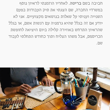
חביבה בשם
בריטה
. לאחריו הוזמנתי לראיון נוסף
במשרדי החברה, שם הצגתי את תיק העבודות בפעם
השנייה ועניתי על שאלות בנושאים מקצועיים. אני לא
יודע אם זה בגלל שהיא גרמניה עם רגשות אשם, או בגלל
שהראיון התרחש באווירה קלילה ביום היציאה לחופשת
הכריסמס, אבל משהו הצליח ותוך כחודש התחלתי לעבוד
שם.