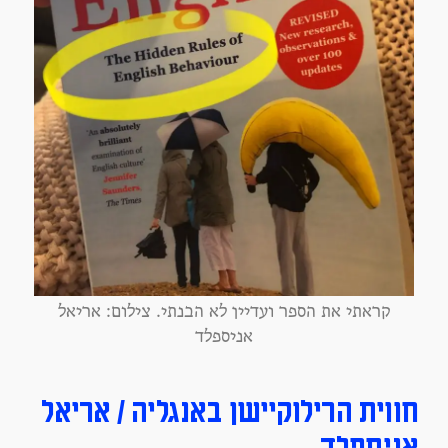
קראתי את הספר ועדיין לא הבנתי. צילום: אריאל
אניספלד
חווית הרילוקיישן באנגליה / אריאל