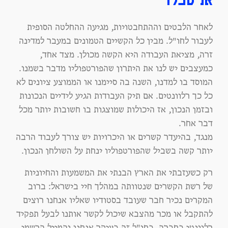
אניספלד
לאחר הלבטים וההתחבטויות, מגיעה ההחלטה הסופית
לעבור לחו"ל. מבין כל הקשיים הטמונים במעבר למדינה
זרה, מציאת העבודה היא הקשה מכולן.
מצד אחד,
כמעצבים יש לנו את היתרון שהפורטפוליו מדבר בשמנו.
המוסד בו למדנו, השנה בה סיימנו או הממוצע ציונים לא
כל כך רלוונטים. אם תיק העבודות הגיע לידיים הנכונות
ובזמן הנכון, אז היכולות שמוצגות בו חשובות יותר מכל
דבר אחר.
מנגד, בהיעדר קשרים או היכרויות יש צורך לעבוד הרבה
יותר קשה בשביל שהפורטפוליו ינחת על השולחן הנכון.
רק כשעזבתי את הארץ הבנתי את המשמעות והחיוניות
של רשת הקשרים שנטוותה במהלך חיי בישראל: ברוב
המקרים נכיר חבר שעובד בסטודיו שאליו אנחנו רוצים
להתקבל או מכר מהצבא שיכול לקשר אותנו לבעל תפקיד
רלוונטי בחברה. בחו"ל זה בעיקר אנחנו והמייל הרשמי