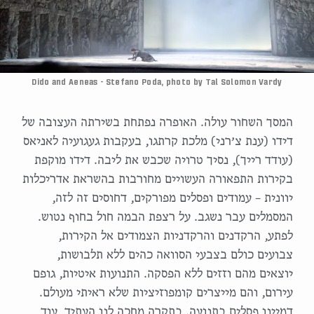
Dido and Aeneas - Stefano Poda, photo by Tal Solomon Vardy
המסך השחור עולה. האופרה נפתחת בשירתה העצובה של
דידו (ענת צ׳רני) מלכת קרתגו, בעקבות געגועיה לאניאס
(עודד רייך), נסיך טרויה שכבש את ליבה. דידו מוקפת
בקירות התפאורה העשויים מחורבות בהשראת אדריכלות
יוונית – עמודים ופסלים מפורקים, דחוסים זה לזה,
המסמלים עבר נשגב. על רצפת הבמה חול בחוף נטוש.
לפתע, הרקדנים והרקדניות הצמודים אל הקירות,
צבועים כולם בצבעי הסוואה כהים ללא תלבושות,
יוצאים מהם וזזים ללא הפסקה. התנועות איטיות, גופם
עירום, והם מייצרים קומפוזיציות שלא ראיתי מעולם.
דמיינו פסלים בתנועה. בתקרה מחכה לנו העתיד, עוד