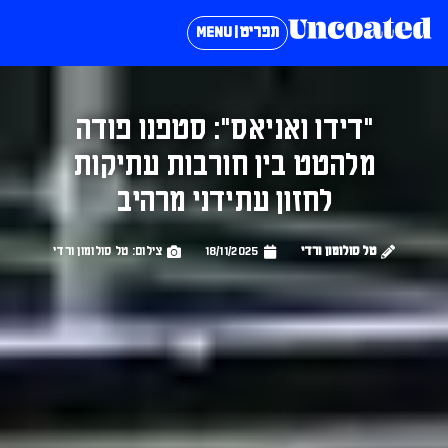
תפריט | MENU
"דידו ואניאס": סטפנו פודה
מלהטט בין חורבות עתיקות
לחזון עתידני מרהיב
טל סולומון ורדי
18/11/2025
צילום: טל סולומון ורדי