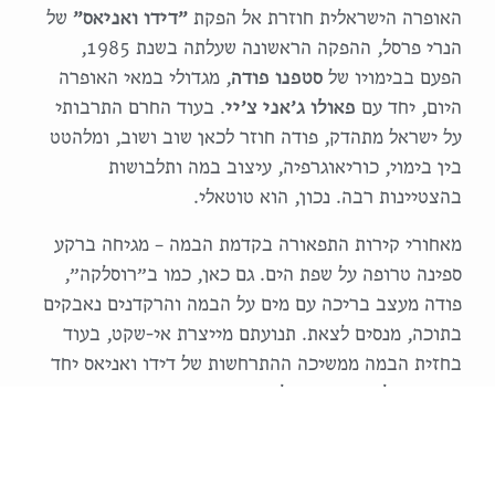
האופרה הישראלית חוזרת אל הפקת
״דידו ואניאס״
של
הנרי פרסל, ההפקה הראשונה שעלתה בשנת 1985,
הפעם בבימויו של
סטפנו פודה
, מגדולי במאי האופרה
היום, יחד עם
פאולו ג׳אני צ׳יי
. בעוד החרם התרבותי
על ישראל מתהדק, פודה חוזר לכאן שוב ושוב, ומלהטט
בין בימוי, כוריאוגרפיה, עיצוב במה ותלבושות
בהצטיינות רבה. נכון, הוא טוטאלי.
מאחורי קירות התפאורה בקדמת הבמה – מגיחה ברקע
ספינה טרופה על שפת הים. גם כאן, כמו ב״רוסלקה״,
פודה מעצב בריכה עם מים על הבמה והרקדנים נאבקים
בתוכה, מנסים לצאת. תנועתם מייצרת אי-שקט, בעוד
בחזית הבמה ממשיכה ההתרחשות של דידו ואניאס יחד
עם המקהלה הצבועה בלבן ושחור.
שלושה עצי אשוח עצומים ועירומים למחצה יורדים אל
מרכז הבמה, מרחפים בהשראת רנה מגריט. המרחק