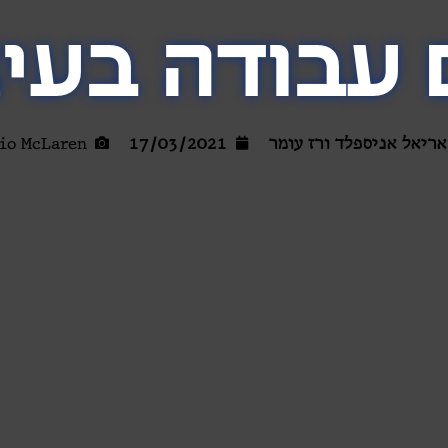
 עבודה בעיצ
אריאל אניספלד ורז עומר
17/03/2021
io McLaren