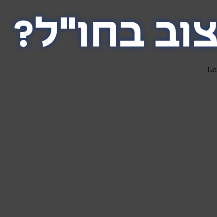
וב בחו"ל?
Le