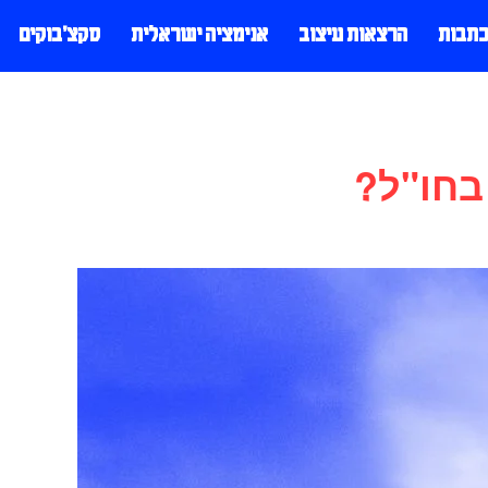
כתבות
הרצאות עיצוב
אנימציה ישראלית
סקצ׳בוקים
בחו"ל?