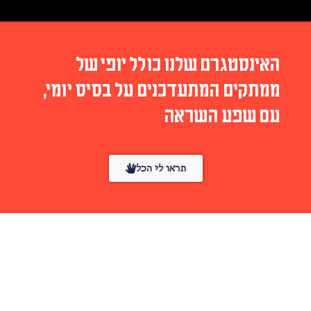
האינסטגרם שלנו כולל יופי של
ממתקים המתעדכנים על בסיס יומי,
עם שפע השראה
תראו לי הכל
עורך ומייסד
English
טל סולומון ורדי
עיצוב
הפונטים
לונדון
אמנות
באתר
דורין שוורצמן
בחסות