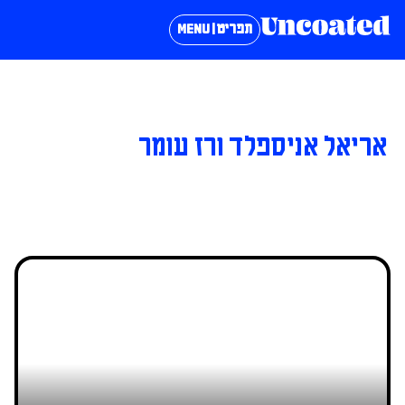
תפריט | MENU
אריאל אניספלד ורז עומר
מדריך: איך לבנות פורטפוליו לפנתיאון?
אריאל אניספלד ורז עומר
11/06/2021