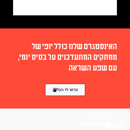
האינסטגרם שלנו כולל יופי של
ממתקים המתעדכנים על בסיס יומי,
עם שפע השראה
תראו לי הכל
עורך ומייסד
English
טל סולומון ורדי