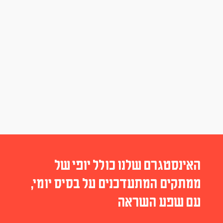
האינסטגרם שלנו כולל יופי של
ממתקים המתעדכנים על בסיס יומי,
עם שפע השראה