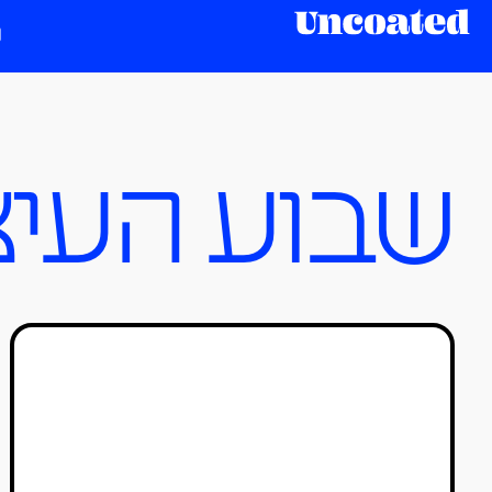
שבוע העיצ
״קרקס הבריחה״: הגיע הזמן
להפסיק לקרוא לזה ׳שבוע
העיצוב׳
טל סולומון ורדי
03/07/2021