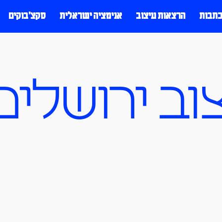
כתבות
הרצאות עיצוב
אנימציה ישראלית
סקצ׳בוקים
וב ירושלים