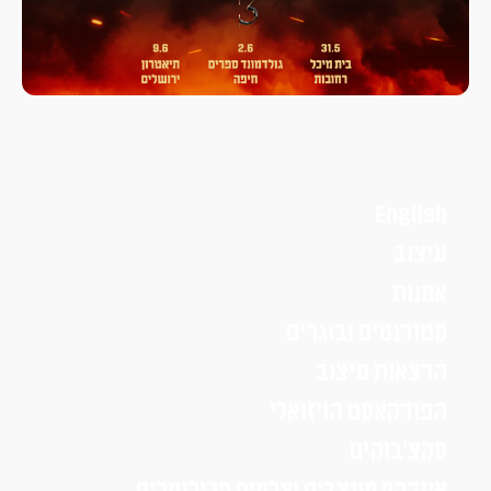
English
עיצוב
אמנות
סטודנטים ובוגרים
הרצאות עיצוב
הפודקאסט הויזואלי
סקצ׳בוקים