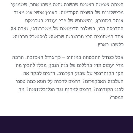
הייתה ציפייה רצינית שהשנה יהיה משהו אחר, שיימנעו
מכישלונות של השנים הקודמות. באופן אישי אני מאוד
אוהב ריזוגרף, והשימוש של פרי ועוזרי בטכניקת
ההדפסה הזו, בשילוב הדימויים של מייברידג׳, יצרה את
אחד המיתוגים הכי מרהיבים שראיתי לפסטיבל תרבותי
כלשהו בארץ.
אבל כגודל ההבטחה במיתוג — כך גודל האכזבה. הרבה
מדי ועמוס מדי בחללים של בית הנסן, מבלי להבין מה
הקו הקוהרנטי של שבוע העיצוב. רוצים לבקר את
השלכות האסקפיזם? רוצים להכות על חטא כמה טסנו
לפני הקורונה? רוצים למחות נגד הגלובליזציה? מה
המסר?