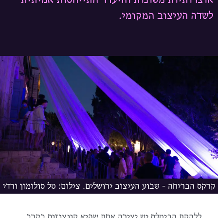
לשדה העיצוב המקומי.
קרקס הבריחה - שבוע העיצוב ירושלים. צילום: טל סולומון ורדי
ללהקת הביטלס יש יצירה אחת שהיא קונצנזוס בקרב