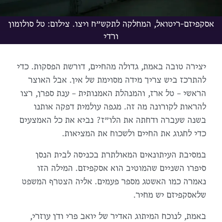
אסקפיזם-ריטואל, המחלקה לתקש״ח ויצו. צילום: טל סולומון
ורדי
יצירה טובה באמת, גדולה מהחיים, דורשת הפסקות. כדי
להתרכז ביש צריך מידה מסוימת של אין. אבל האוצר
הראשי – טל ארז, והמנהלת האמנותית – ענת ספרן, רצו
להראות לקורונה מה זה. מגפה עולמית דפקה אותנו
בשנה שעברה ודחתה את הלו״ז? נביא את כל האמצעים
כדי לחגוג את החיים ולשכוח את המציאות.
במסיבת העיתונאים המאולתרת בכניסה לבית הנסן
סיפרו השניים שהמוטיב הוא אסקפיזם. המילה הזו
נאמרה כמו האשטג מספר פעמים. אליה הצטרף המשפט
שלאסקפיזם יש מחיר.
באמת, לנוכח המיתוג האדיר של יואב פרי ודן עוזרי,