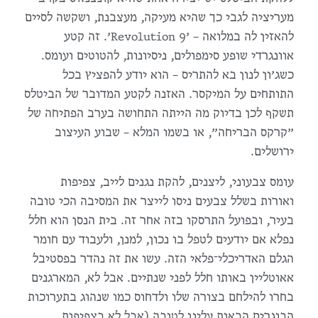
מעריציה לגבי כך שהיא מעיקה, מעצבנת, ושקשה לסיים
להאזין לה במלואה – ׳Revolution 9׳. זה קטע
אוונגרדי שופע סימפולים, ניסיונות, להטוטים ועומס.
כשג׳ון לנון בא להתריס – הוא יודע להפציץ בכל
התותחים על המיקסר. האזנה לקטע המדובר של הביטלס
תשקף לכן בדיוק מה הייתה התחושה בערב הפתיחה של
״קרקס הבריחה״, או בשמו המלא – שבוע העיצוב
ירושלים.
עומס צבעוני, ליצנים, להקת נגנים לייב, צפיפות
ואורות בשלל צבעים ניסו לייצר את המסיבה הכי טובה
בעיר, ובפועל התרסקו בזה אחר זה. בית הנסן הוא חלל
נפלא אם יודעים לטפל בו נכון, למנן, ולעבוד עם חומר
הגלם האדריכלי־פלאי הזה. עשו את זה נהדר בפסטיבל
אאוטליין באותו חלל לפני שנתיים. אבל לא, המארגנים
בחרו להילחם בצורה שלו ולדחוס כמו שנהוג בתערוכות
הבוגרים הבאות עלינו לטובה (אבל לא בצפיפות