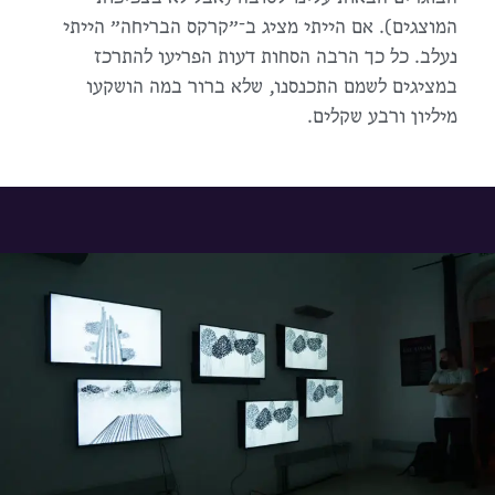
המוצגים). אם הייתי מציג ב־״קרקס הבריחה״ הייתי
נעלב. כל כך הרבה הסחות דעות הפריעו להתרכז
במציגים לשמם התכנסנו, שלא ברור במה הושקעו
מיליון ורבע שקלים.