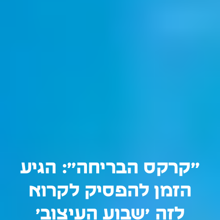
״קרקס הבריחה״: הגיע
הזמן להפסיק לקרוא
לזה ׳שבוע העיצוב׳