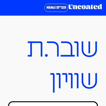
תפריט | MENU
שובר.ת
שוויון