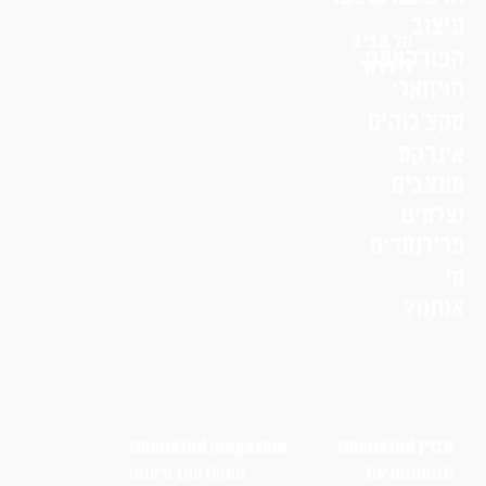
עיצוב
תל אביב
הפודקאסט
לי דרור
הויזואלי
סקצ׳בוקים
אינדקס
מעצבים
וצלמים
פרילנסרים
מי
אנחנו?
מגזין Uncoated
Uncoated magazine
מטשטש את
blurs the lines