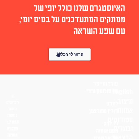
האינסטגרם שלנו כולל יופי של
ממתקים המתעדכנים על בסיס יומי,
עם שפע השראה
תראו לי הכל
עורך ומייסד
English
טל סולומון ורדי
עיצוב
הפונטים
לונדון
אמנות
באתר
דורין שוורצמן
בחסות
סטודנטים
פונטף –
ניו יורק
ובוגרים
מטבעת
נועם אוחנה
אותיות
הרצאות
שי־אל מגנזי