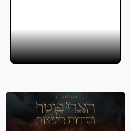
״שובר.ת שוויון״ במוזיאון העיצוב:
אסופה של קלישאות
טל סולומון ורדי
16/02/2024