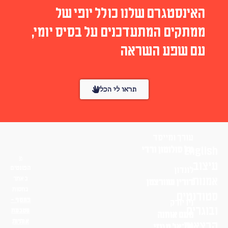
האינסטגרם שלנו כולל יופי של
ממתקים המתעדכנים על בסיס יומי,
עם שפע השראה
תראו לי הכל
עורך ומייסד
English
טל סולומון ורדי
עיצוב
הפונטים
לונדון
אמנות
באתר
דורין שוורצמן
בחסות
סטודנטים
פונטף –
ניו יורק
ובוגרים
מטבעת
נועם אוחנה
אותיות
הרצאות
שי־אל מגנזי