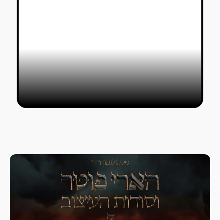
קורונה־מאן! עידן רום ושחם רובין יצרו
קליפ מטורף
כותבים אורחים
03/08/2023