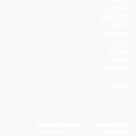
עיצוב
תל אביב
הפודקאסט
לי דרור
הויזואלי
סקצ׳בוקים
אינדקס
מעצבים
וצלמים
פרילנסרים
מי
אנחנו?
מגזין Uncoated
Uncoated magazine
מטשטש את
blurs the lines