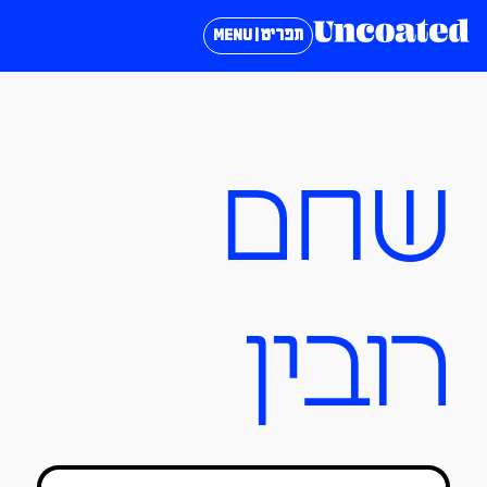
תפריט | MENU
שחם
רובין