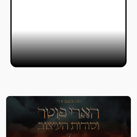
בכורה: סרט האנימציה ״פלומות״ של
חני דומבה ותום קוריס
לי דרור
09/01/2025