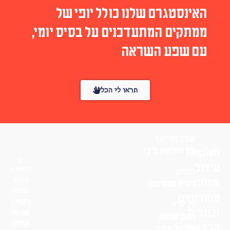
האינסטגרם שלנו כולל יופי של
ממתקים המתעדכנים על בסיס יומי,
עם שפע השראה
תראו לי הכל
עורך ומייסד
English
טל סולומון ורדי
עיצוב
הפונטים
לונדון
אמנות
באתר
דורין שוורצמן
בחסות
סטודנטים
פונטף –
ניו יורק
ובוגרים
מטבעת
נועם אוחנה
אותיות
הרצאות
שי־אל מגנזי