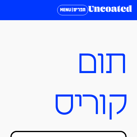
תפריט | MENU
תום
קוריס