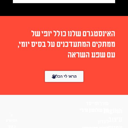
האינסטגרם שלנו כולל יופי של
ממתקים המתעדכנים על בסיס יומי,
עם שפע השראה
תראו לי הכל
עורך ומייסד
English
טל סולומון ורדי
עיצוב
הפונטים
לונדון
באתר