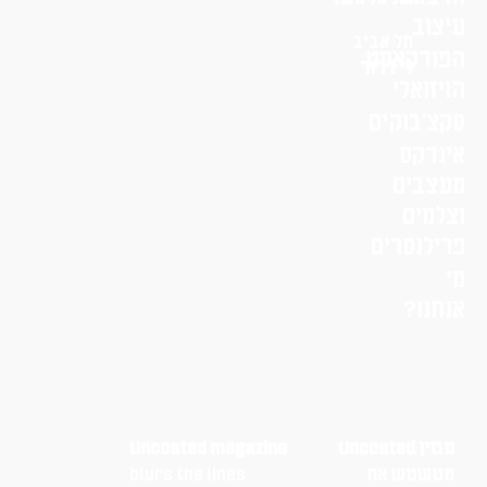
עיצוב
תל אביב
הפודקאסט
לי דרור
הויזואלי
סקצ׳בוקים
אינדקס
מעצבים
וצלמים
פרילנסרים
מי
אנחנו?
מגזין Uncoated
Uncoated magazine
מטשטש את
blurs the lines