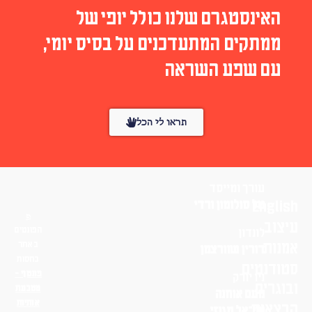
האינסטגרם שלנו כולל יופי של
ממתקים המתעדכנים על בסיס יומי,
עם שפע השראה
תראו לי הכל
עורך ומייסד
English
טל סולומון ורדי
עיצוב
הפונטים
לונדון
אמנות
באתר
דורין שוורצמן
בחסות
סטודנטים
פונטף –
ניו יורק
ובוגרים
מטבעת
נועם אוחנה
אותיות
הרצאות
שי־אל מגנזי