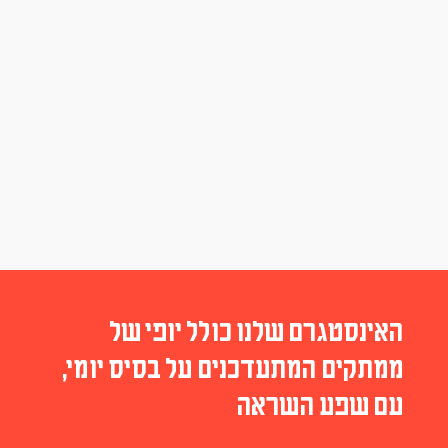
האינסטגרם שלנו כולל יופי של
ממתקים המתעדכנים על בסיס יומי,
עם שפע השראה