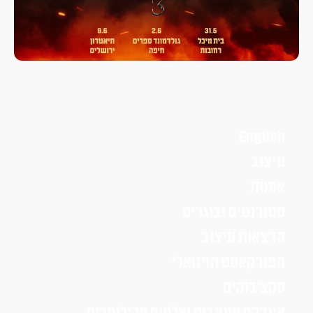
English
עיצוב
אמנות
סטודנטים ובוגרים
הרצאות עיצוב
הפודקאסט הויזואלי
סקצ׳בוקים