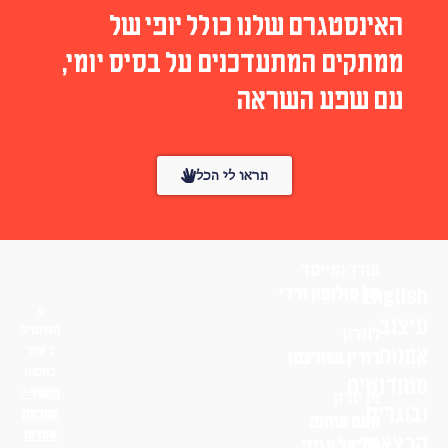
האינסטגרם שלנו כולל יופי של
ממתקים המתעדכנים על בסיס יומי,
עם שפע השראה
תראו לי הכל
עורך ומייסד
English
טל סולומון ורדי
עיצוב
הפונטים
לונדון
אמנות
באתר
דורין שוורצמן
בחסות
סטודנטים
פונטף –
ניו יורק
ובוגרים
מטבעת
נועם אוחנה
אותיות
הרצאות
שי־אל מגנזי