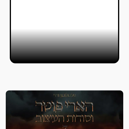
כנס Design Indaba בקייפטאון ניצל
בזכות שתי הרצאות ופודקאסט
לירן חדשי
25/03/2020