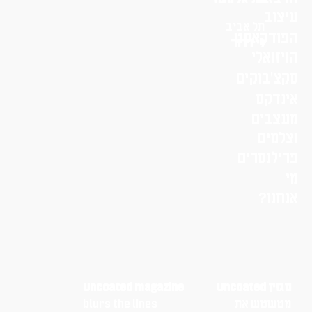
עיצוב
תל אביב
הפודקאסט
לי דרור
הויזואלי
סקצ׳בוקים
אינדקס
מעצבים
וצלמים
פרילנסרים
מי
אנחנו?
מגזין Uncoated
Uncoated magazine
מטשטש את
blurs the lines