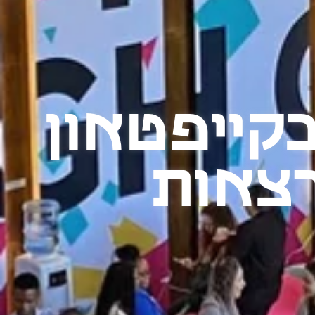
 Design Indaba בקייפטאון
רצאות