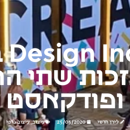
כנס
זכות שתי ה
ופודקאסט
לירן חדשי
25/03/2020
עיצוב
,
עיצוב גרפי