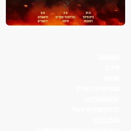
English
עיצוב
אמנות
סטודנטים ובוגרים
הרצאות עיצוב
הפודקאסט הויזואלי
סקצ׳בוקים