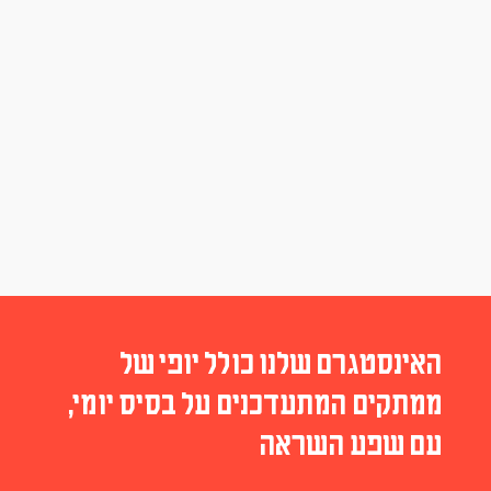
האינסטגרם שלנו כולל יופי של
ממתקים המתעדכנים על בסיס יומי,
עם שפע השראה