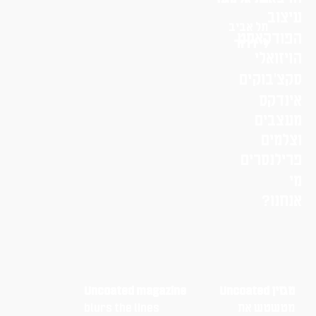
ל אביב
אסט
י דרור
י
קים
ם
רים
Uncoated magazine
 את
blurs the lines