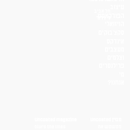
עיצוב
תל אביב
הפודקאסט
לי דרור
הויזואלי
סקצ׳בוקים
אינדקס
מעצבים
וצלמים
פרילנסרים
מי
אנחנו?
מגזין Uncoated
Uncoated magazine
מטשטש את
blurs the lines