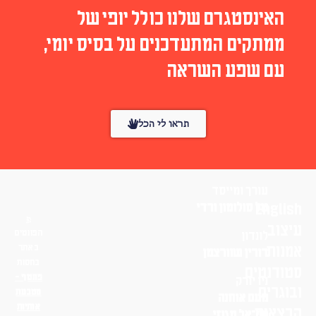
האינסטגרם שלנו כולל יופי של
ממתקים המתעדכנים על בסיס יומי,
עם שפע השראה
תראו לי הכל
עורך ומייסד
English
טל סולומון ורדי
עיצוב
הפונטים
לונדון
אמנות
באתר
דורין שוורצמן
בחסות
סטודנטים
פונטף –
ניו יורק
ובוגרים
מטבעת
נועם אוחנה
אותיות
הרצאות
שי־אל מגנזי