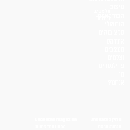
Uncoated magazine
blurs the lines