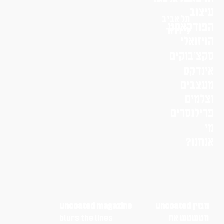
וב
תל אביב
דקאסט
לי דרור
זואלי
׳בוקים
דקס
בים
מים
לנסרים
נו?
Uncoated
Uncoated magazine
שטש את
blurs the lines