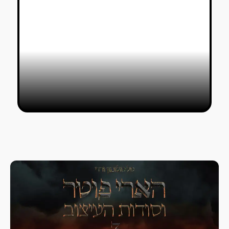
ויליאם קנטרידג' בלונדון: להביט על
ענק
דורין שוורצמן
10/12/2022