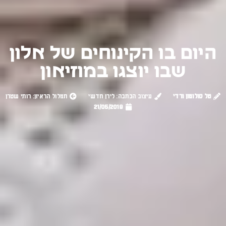
היום בו הקינוחים של אלון
שבו יוצגו במוזיאון
טל סולומון ורדי
עיצוב הכתבה: לירן חדשי
תמלול הראיון: רותי שטרן
21/05/2019