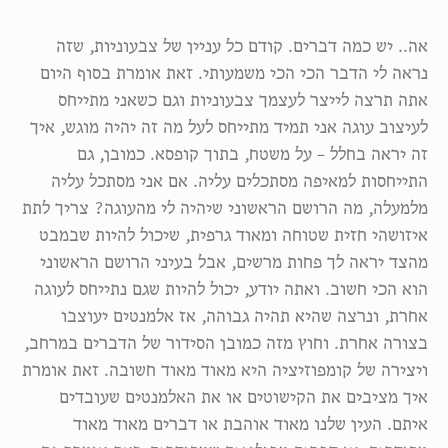
אה.. יש כמה דברים. קודם כל עניין של צבעוניות, שזה
נראה לי הדבר הכי הכי משמעותי. זאת אומרת בסוף היום
אתה תרצה לייצר לעצמך צבעוניות וגם כשאני מתייחס
לעיצוב עוגה אני תמיד מתייחס לעל מה זה יהיה מוגש, איך
זה יראה בחלל – על משטח, בתוך קופסא. כמובן, גם
התייחסות למאיפה מסתכלים עליה. אם אני מסתכל עליה
מלמעלה, מה הרושם הראשוני שיהיה לי מהעוגה? צריך לתת
איזושהי חזית שטוחה ומאוד גרפית, שיכול להיות שבמבט
מהצד יראה לך פחות מרשים, אבל בעיני הרושם הראשוני
הוא הכי חשוב. ואתה יודע, יכול להיות שגם נתייחס לעוגה
אחרת, ונרצה שהיא תהיה גבוהה, אז אלמנטים יעוצבו
בצורה אחרת. וחוץ מזה כמובן הסידור של הדברים במרחב,
ויצירה של קומפוזיציה היא מאוד מאוד חשובה. זאת אומרת
איך מציבים את הקישוטים או את האלמנטים שעובדים
איתם. העין שלנו מאוד אוהבת או דברים מאוד מאוד