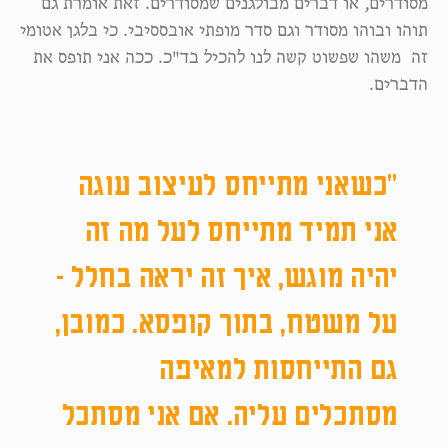
מסודרים, או דברים מבולגנים שמסודרים. זאת אומרת גם
תוהו ובוהו מסודר וגם סדר מופתי אובססיבי. כי בלגן אטומי
זה משהו שפשוט קשה לנו להכיל בד"כ. ככה אני תופס את
הדברים.
״כשאני מתייחס לעיצוב עוגה
אני תמיד מתייחס לעל מה זה
יהיה מוגש, איך זה יראה בחלל -
על משטח, בתוך קופסא. כמובן,
גם התייחסות למאיפה
מסתכלים עליה. אם אני מסתכל