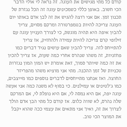
קודם כל מתי מגישים את העוגה. זה נראה לי אולי הדבר
הכי חשוב. באופן כללי כשמכינים עוגה זה הכל נגזרת של
תכנון זמן. אם אני רוצה להגיש את זה לבן אדם באותו יום
העוגה צריכה להיות בטמפרטורה ומרקם מסוים, צריך
להבין איפה היא תהיה מוגשת, כי לצורך העניין עוגה עם
זילופי קרם צריכה להיות עמידה ולהחזיק, אז צריך
להתייחס לזה. צריך להבין שאם עושים נגיד דברים כמו
פחזניות, זה משהו שנהרס אחרי כמה שעות, אז צריך להכין
את זה כמה שיותר סמוך, זאת אומרת יש המון המון נגזרות
טכניות של זמן ההכנה. מתי אני מוציא משהו מהפריזר
החוצה. ואז אנחנו מתייחסים לדברים נוספים כמו מייצבים,
כמו ג'לטינים או עמילנים. כי בסוף לא משנה כמה אני אעשה
עוגה יפה, אם היא נמסה לי, אם היא נופלת לי, אם המרקם
שלה נהרס, לא שווה כלום. אז קודם כל מתי הבן אדם הולך
לצרוך את זה, ואיך אני מתאים את עצמי ככה שהוא יקבל
את המוצר הכי טוב.