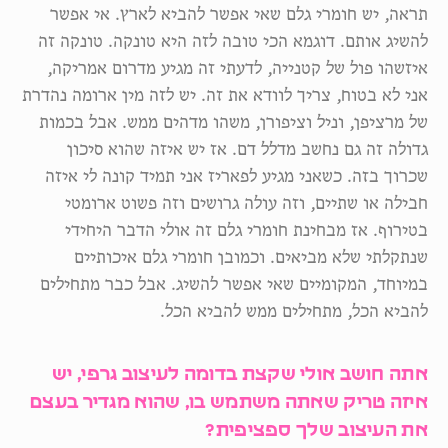
תראה, יש חומרי גלם שאי אפשר להביא לארץ. אי אפשר
להשיג אותם. דוגמא הכי טובה לזה היא טונקה. טונקה זה
איזשהו פול של קטנייה, לדעתי זה מגיע מדרום אמריקה,
אני לא בטוח, צריך לוודא את זה. יש לזה מין ארומה נהדרת
של מרציפן, וניל וציפורן, משהו מדהים ממש. אבל בכמות
גדולה זה גם נחשב מדלל דם. אז יש איזה שהוא סיכון
שכרוך בזה. כשאני מגיע לפאריז אני תמיד קונה לי איזה
חבילה או שתיים, וזה עולה גרושים וזה פשוט ארומטי
בטירוף. אז מבחינת חומרי גלם זה אולי הדבר היחידי
שנתקלתי שלא מביאים. וכמובן חומרי גלם איכותיים
במיוחד, המקומיים שאי אפשר להשיג. אבל כבר מתחילים
להביא הכל, מתחילים ממש להביא הכל.
אתה חושב אולי שקצת בדומה לעיצוב גרפי, יש
איזה טריק שאתה משתמש בו, שהוא מגדיר בעצם
את העיצוב שלך ספציפית?