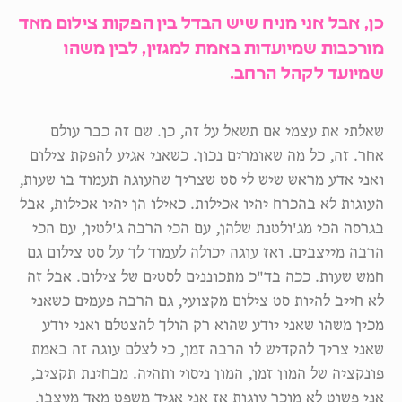
כן, אבל אני מניח שיש הבדל בין הפקות צילום מאד
מורכבות שמיועדות באמת למגזין, לבין משהו
שמיועד לקהל הרחב.
שאלתי את עצמי אם תשאל על זה, כן. שם זה כבר עולם
אחר. זה, כל מה שאומרים נכון. כשאני אגיע להפקת צילום
ואני אדע מראש שיש לי סט שצריך שהעוגה תעמוד בו שעות,
העוגות לא בהכרח יהיו אכילות. כאילו הן יהיו אכילות, אבל
בגרסה הכי מג'ולטנת שלהן, עם הכי הרבה ג'לטין, עם הכי
הרבה מייצבים. ואז עוגה יכולה לעמוד לך על סט צילום גם
חמש שעות. ככה בד"כ מתכוננים לסטים של צילום. אבל זה
לא חייב להיות סט צילום מקצועי, גם הרבה פעמים כשאני
מכין משהו שאני יודע שהוא רק הולך להצטלם ואני יודע
שאני צריך להקדיש לו הרבה זמן, כי לצלם עוגה זה באמת
פונקציה של המון זמן, המון ניסוי ותהיה. מבחינת תקציב,
אני פשוט לא מוכר עוגות אז אני אגיד משפט מאד מעצבן,