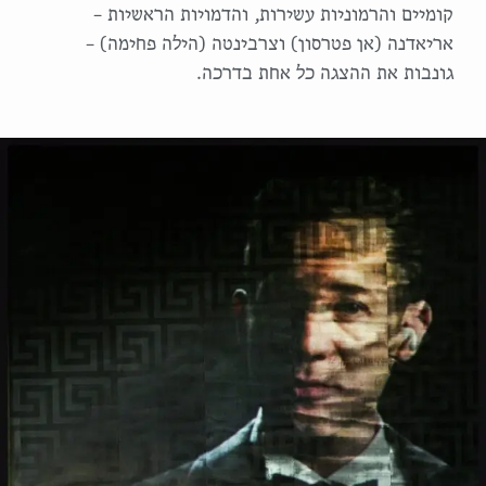
קומיים והרמוניות עשירות, והדמויות הראשיות –
אריאדנה (אן פטרסון) וצרבינטה (הילה פחימה) –
גונבות את ההצגה כל אחת בדרכה.