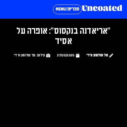
תפריט | MENU
״אריאדנה בנקסוס״: אופרה על
אסיד
טל סולומון ורדי
27/05/2025
צילום: טל סולומון ורדי