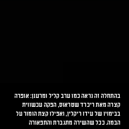
בהתחלה זה נראה כמו ערב קליל ומרענן: אופרה
קצרה מאת ריכרד שטראוס, הפקה עכשווית
בבימויו של עידו ריקלין, ואפילו קצת הומור על
הבמה. ככל שהשירה מתגברת והתפאורה