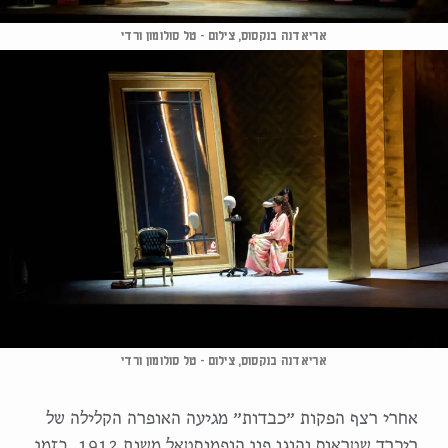
אריאדנה בנקסוס, צילום - טל סולומון ורדי
אריאדנה בנקסוס, צילום - טל סולומון ורדי
אחרי רצף הפקות ״כבדות״ מגיעה האופרה הקלילה של
ריכרד שטראוס והוגו פון הופמנסטאל משנת 1912. בזמן