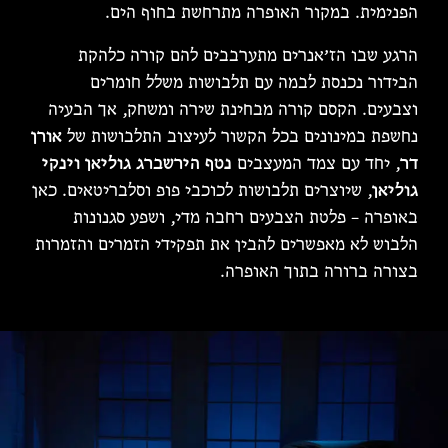
הפנימית. במקור האופרה מתרחשת בחוף הים.
הרגע שבו הז׳אנרים מתערבבים להם קורה כלהקת
הבידור נכנסת לבמה עם תלבושות משלל חומרים
וצבעים. הקסם קורה מבחינת שירה ומשחק, אך הבעיה
נחשפת במינונים בכל הקשור לעיצוב התלבושות של
אורן
דר
, יחד עם צמד המעצבים
נטף הירשברג גוליאן וינקי
גוליאן
, שיוצרים תלבושות לכוכבי פופ וסלבריטאים. כאן
באופרה – פלטת הצבעים רחבה מדי, ושפע סגנונות
הלבוש לא מאפשרים להבין את תפקידי הזמרים והזמרות
בצורה ברורה בתוך האופרה.