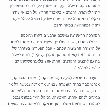
אמת ההפקה נכשלה בעקבות ניסיון לערבב בין תיאטרון
קומי לאופרה, והפעם – בעיבוד החדש של הבמאי עידו
ריקלין היא זוכה לעדנה מחודשת עם פנייה לקהל צעיר
יותר, ומתרחשת במאה ה־21.
המערכה הראשונה נמשכת ארבעים דקות ועוסקת
בפרולוג שובב, שבו המלחין הצעיר מנסה נואשות לשמור
על היצירה הרצינית שכתב – אבל הפטרון, בעזרתו של
רב־המשרתים (איתי טיראן מוקרן על קיר) דורש לשלב
בה גם ליצנים ורקדנים. התוצאה? בלאגן משעשע עם
קריצה למולייר.
במערכה השנייה (שעה ועשרים דקות), אחרי ההפסקה,
אנחנו כבר בתוך האופרה עצמה: אריאדנה ננטשה על אי
בודד, שבורת לב. צרבינטה וחבורת הקומדיה דל’ארטה
מגיעים לנחם אותה, ואיכשהו, גם אל היין בכחוס נכנס
לתמונה. שטראוס משלב כאן מוזיקה דרמטית לצד קטעים