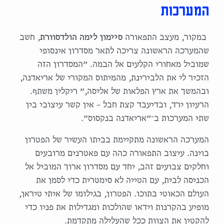
המערכות
במקור, מעצב התפאורה
סיימון לימה הולדסוורת
, חשב
שהמערכה הראשונה צריכה לתאר מסדרון אינסופי
שמוביל מאחורי הקלעים אל הבמה. ״המסדרון הזה
הזכיר לי את הלבירינת, מהמיתוס המקורי של אריאדנה,
ובהמשך את ארץ הפלאות של אליסה,״ ריקלין משתף.
הרעיון ירד, ובדיעבד קצת חבל – אין קשר עיצובי בין
שתי המערכות ב־״אריאדנה בנקסוס״.
המערכה הראשונה מתקיימת בביתו העשיר של הפטרון
בוינה. עיצוב התפאורה כהה עם פאטרנים מרובעים
וחלקים צבועים זהב, יחד עם מסדרון ארוך המוביל אל
הכניסה לבית, עם הטייה לא סימטרית כדי לסמן את
העולם הכאוטי בתוכו. הפטרון, בגילומו של איתי טיראן,
מופיע בהקרנות וידאו שהולכות ומגדילות את פניו כדי
להקטין את הצוות ככל שהעלילה מתקדמת.