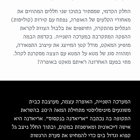
החלק הקדמי, שמסתיר בתוכו שני חללים המהווים את
מאחורי הקלעים של האופרה, נפתח עם קירות (קוליסות)
הנתלים מהתקרה, וחושפים את בלבול הצוות לקראת
ההפקה המתקרבת במערכה השנייה. בקדמת הבמה
מופיע המאקט, מודל קטן המייצג את עיצוב התפאורה,
ומהווה סוג של מטא על המטא עם הצצה מסקרנת לקהל.
מתי בפעם האחרונה ראיתם מאקט באופרה?
המערכה השנייה, האופרה עצמה, מעוצבת כבית
משוגעים מינימליסטי מתחילת המאה ה־20 בהשראת
התקופה בה נכתבה ״אריאדנה בנקסוס״. אריאדנה היא
אישה דיכאונית ומאושפזת במקום, ובתוך החלל ניצב גל
קפוא וגדול בים כדי להמחיש את סערת הרגשות