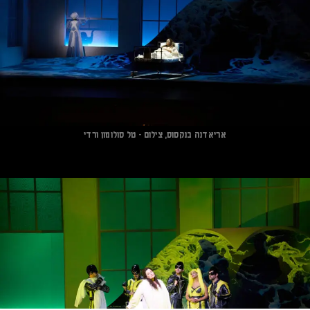
אריאדנה בנקסוס, צילום - טל סולומון ורדי