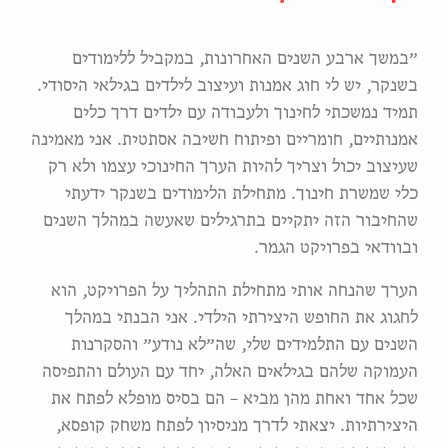
״במשך ארבע השנים האחרונות, במקביל ללימודים
בשנקר, יש לי חוג אמנות ועיצוב לילדים בגילאי היסודי.
תמיד נמשכתי לחינוך ולעבודה עם ילדים דרך כלים
אמנותיים, חומריים ופיתוח חשיבה אסתטית. אני מאמינה
שעיצוב יכול וצריך להיות הערך החינוכי עצמו ולא רק
כלי שמשרת חינוך. מתחילת הלימודים בשנקר ידעתי
שהחיבור הזה יתקיים בתרגילים שאעשה במהלך השנים
ובוודאי בפרויקט הגמר.
הערך שהנחה אותי מתחילת התהליך על הפרויקט, הוא
לחגוג את החופש היצירתי הילדי. אני הבנתי במהלך
השנים עם התלמידים שלי, שה״לא נודע״ והסקרנות
העמוקה שלהם בגילאים האלה, יחד עם העולם והתפיסה
שכל אחד ואחת מהן מביא – הם בסיס מופלא לפתח את
היצירתיות. יצאתי לדרך מניסיון לפתח משחק קופסא,