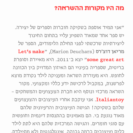
מה היו מקורות ההשראה?
״אני תמיד אוספת בשקיקה חוברות וספרים של יצירה.
יש ספר אחד שמאוד השפיע עליי בתחום החינוך
ליצירתיות שרכשתי לפני תחילת הלימודים, הספר של
מריאן דוצ׳רס
(Marion Deuchars), ״
Let's make
some great art
״ יצא ב־2011. היא מאיירת וסופרת
בריטית, שספריה בעיניי הם האיזון המדויק בין הכוונה
לחופש. היא מעוררת השראה ומעניקה לילד נקודת מוצא
לפרשנות, במקביל לרכישת ידע כללי ומקצועי. מקור
השראה מרכזי ונוסף היא חברת הצעצועים והמשחקים –
Italiantoy
. אני עוקבת אחרי העיצובים והצעצועים
שלהם בשקיקה! הגישה העיצובית והרעיונית שלהם
מאוד נוגעת בי. הם מאמינים בהתנסות דינמית וחופשית
עם סוגי חומרים. והגישה המרכזית שלהם היא לתת לילד
כלים ועיצובים ברמה גבוהה, אינטלגנטית ולא מתיילדת.