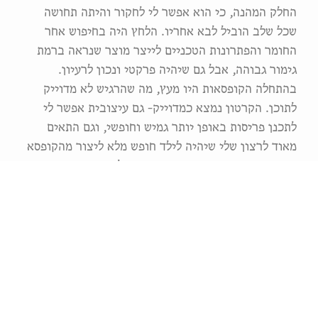
החלק המהנה, כי הוא אפשר לי לחקור והיתה תחושה
שכל שלב הוביל לבא אחריו. הלחץ היה בחיפוש אחר
החומר והפתרונות הטכניים לייצר מוצר שנראה ברמת
גימור גבוהה, אבל גם שיהיה פרקטי ונכון לרעיון.
בהתחלה הקופסאות היו מעץ, מה שהרגיש לא מדוייק
לתוכן. הקרטון נמצא כמדוייק- גם עיצובית אפשר לי
לתכנן פריסות באופן יותר גמיש וחופשי, וגם התאים
מאוד לרצון שלי שיהיה לילד חופש מלא ליצור מהקופסא
עצמה. ברגע שמצאתי את החומר הכל השתחרר
והרעיונות התחילו לצמוח ולפרוח.