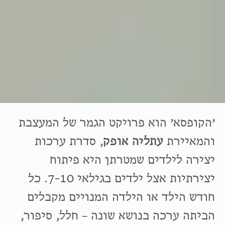
׳הקופסא׳ הוא פרויקט הגמר של המעצבת
והמאיירת
עתליה אופק
, סדרת ערכות
יצירה לילדים שמטרתן היא פיתוח
יצירתיות אצל ילדים בגילאי 7-10. כל
חודש הילד או הילדה המנויים מקבלים
הביתה ערכה בנושא שונה – חלל, סיפור,