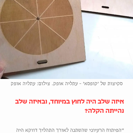
סקיצות של ׳קופסא׳ - עתליה אופק. צילום: עתליה אופק
איזה שלב היה לחוץ במיוחד, ובאיזה שלב
נהייתה הקלה?
״הפיתוח הרעיוני שהשתנה לאורך התהליך דווקא היה