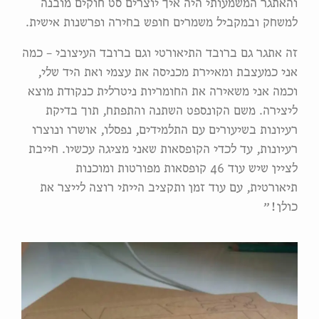
והאתגר המשמעותי היה איך יוצרים סט חוקים מובנה
למשחק ובמקביל משמרים חופש בחירה ופרשנות אישית.
זה אתגר גם ברובד התיאורטי וגם ברובד העיצובי – כמה
אני כמעצבת ומאיירת מכניסה את עצמי ואת היד שלי,
וכמה אני משאירה את החומריות ניטרלית כנקודת מוצא
ליצירה. משם הקונספט השתנה והתפתח, תוך בדיקת
רעיונות בשיעורים עם התלמידים, נפסלו, אושרו ונוצרו
רעיונות, עד לכדי הקופסאות שאני מציגה עכשיו. חייבת
לציין שיש עוד 46 קופסאות מפורטות ומוכנות
תיאורטית, עם עוד זמן ותקציב הייתי רוצה לייצר את
כולן!״