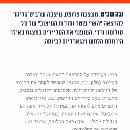
נגה שביט
, מעצבת פרופס, עיצבה שרביט־קליקר
להרצאה ״הארי פוטר וסודות העיצוב״ של טל
סולומון ורדי, המנפנף את הסליידים במצגת כאילו
היו תחת הלחש וינגארדיום לביוסה.
בזמן העבודה על ההרצאה ״הארי פוטר וסודות
העיצוב (חלק 1)״, הבנתי שאפשר לקחת את החוויה
של הרצאה ולהוסיף לה אלמנטים ויזואלים נוספים,
מעבר ל-190 סליידים הקיימים בה. איך נראים
הספרים מהם לקחתי את המידע? על איזו מפה הם
יושבים? איך נראית התאורה במקום? והשאלה
הגדולה מכולן – איך נראה הקליקר, אביזר קטן
שמעביר את הסליידים?