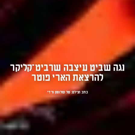
נגה שביט עיצבה שרביט־קליקר
להרצאת הארי פוטר
כתב וצילם: טל סולומון ורדי