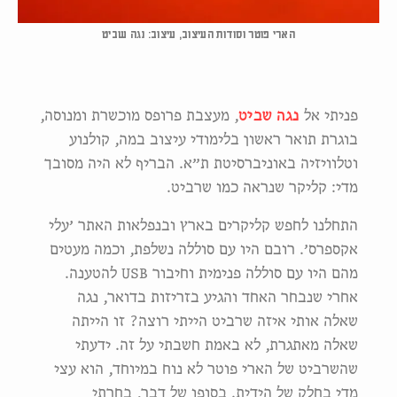
הארי פוטר וסודות העיצוב, עיצוב: נגה שביט
פניתי אל
נגה שביט
, מעצבת פרופס מוכשרת ומנוסה,
בוגרת תואר ראשון בלימודי עיצוב במה, קולנוע
וטלוויזיה באוניברסיטת ת״א. הבריף לא היה מסובך
מדי: קליקר שנראה כמו שרביט.
התחלנו לחפש קליקרים בארץ ובנפלאות האתר ׳עלי
אקספרס׳. רובם היו עם סוללה נשלפת, וכמה מעטים
מהם היו עם סוללה פנימית וחיבור USB להטענה.
אחרי שנבחר האחד והגיע בזריזות בדואר, נגה
שאלה אותי איזה שרביט הייתי רוצה? זו הייתה
שאלה מאתגרת, לא באמת חשבתי על זה. ידעתי
שהשרביט של הארי פוטר לא נוח במיוחד, הוא עצי
מדי בחלק של הידית. בסופו של דבר, בחרתי