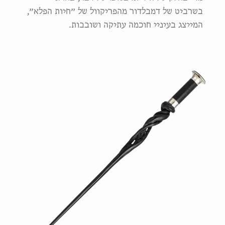
בשרביט של דמבלדור מהפריקוול של ״חיות הפלא״,
המייצג בעיניי חוכמה עתיקה ושובבות.