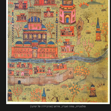
סולטנייה, מחוז זאנז'ן, איראן (אזרבייז'ן של ימינו)