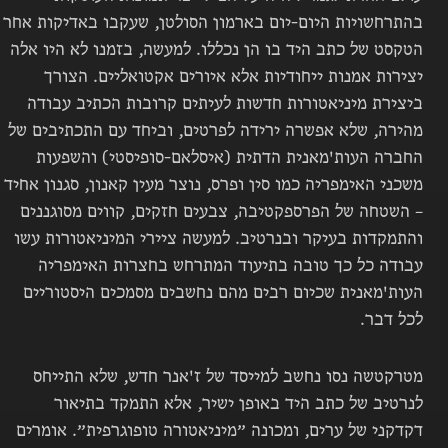
בהתרחשויות היום-יום בארמון הסולטן, שעקבו באדיקות אחר
הטקסט של כתב היד בו הן נכללו. למעשה, בזמנו לא היו אלה
יצירות אמנות ייחודיות אלא איורים אקטואליים. הצורך
ביצירת מיניאטורות חדשות לעיתים קרובות הכתיב עבודה
מהירה, שלא אפשרה ירידה לפרטים, וביחד עם התכתיבים של
החברה העות'מאנית הדתית (איסלאם-סופיסטי) והשפעות
משכני האימפריה כמו סין ופרס, נוצר מעין קאנון, סגנון אחיד
– השטחה של הפרספקטיבה, צבעים חזקים, קווים מסוגננים
והתמקדות בעיקר ובנרטיב. למעשה ציירי המיניאטורות עשו
עבודה כל כך טובה בתיעוד המתרחש בחצרות האימפריה
העות'מאנית שכיום רבים מהם נחשבים מסמכים היסטוריים
לכל דבר.
מטרקטשה נסו
נחשב למייסד של ז'אנר חדש, שלא התייחס
לנרטיב של כתב היד באופן ישיר, אלא התמקד בתיאור
דקדקני של ערים, ומכונה ״מיניאטורה טופוגרפית״. או
מרים