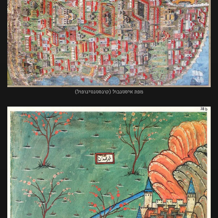
מפת איסטנבול (קונסטנטינופול)