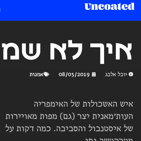
איך לא שמ
יובל אלבג
08/03/2019
אמנות
איש האשכולות של האימפריה
העות׳מאנית יצר (גם) מפות מאויירות
של איסטנבול והסביבה. כמה דקות על
מטרקטשה נסו.