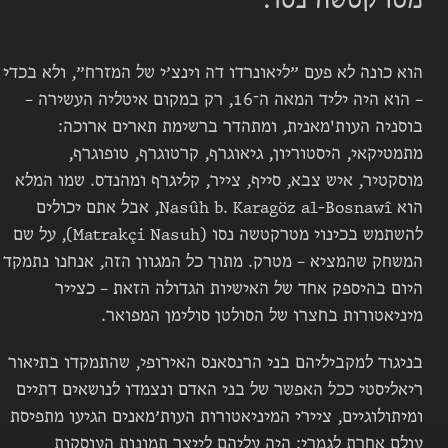
הוא כונה לא פעם ״ליאונרדו דה וינצ׳י של המזרח״, ולא בכדי
– הוא היה יליד המאה ה־16, רק במקום איטליה העשירה –
בוסניה העות'מאנית, ומתהדר ברשימת תארים ארוכה:
מתמטיקאי, היסטוריון, גיאוגרף, קרטוגרף, טופוגרף,
מוסקטיר, איש צבא, סייף, צייר, קליגרף ומהנדס. שמו המלא
הוא Nasûh b. Karagöz al-Bosnawî, אבל אתם יכולים
להשתמש בכינוי מטרקטשה נסו (Matrakçi Nasuh), על שם
המשחק שהמציא – מטרק. מתוך כל המגוון הזה, אנחנו נתמקד
היום בהיספק אחד של האישיות הגדולה הזאת – כצייר
מיניאטורות בחצרו של הסולטן סולימן המפואר.
בניגוד למקביליהם בני הרנסאנס האירופי, שהתמקדו בתיאור
ריאליסטי ככל האפשר של בני האדם ונצמדו לנושאים דתיים
ומיתולוגיים, ציירי המיניאטורות העות׳מאנים הגיעו מתפיסת
עולם אחרת לגמרי: היה עליהם לייצר תמונות העוסקות