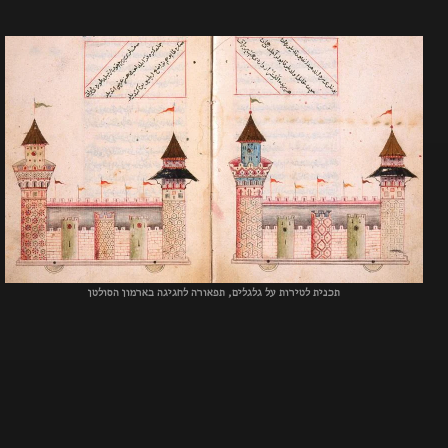
תכנית לטירות על גלגלים, תפאורה לחגיגה בארמון הסולטן