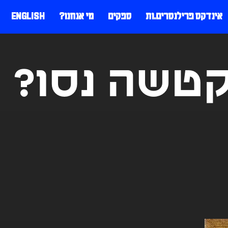
אינדקס פרילנסרים.ות
ספקים
מי אנחנו?
ENGLISH
טשה נסו?