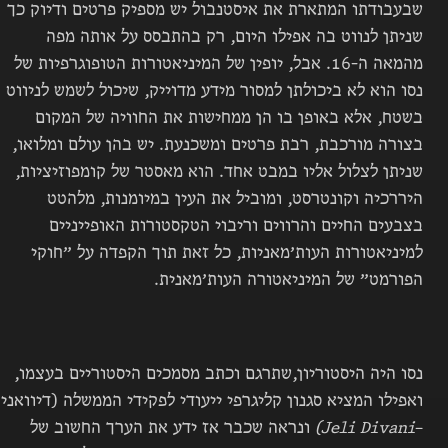
שבעבודתו המתארת את איסטנבול יש מספיק פרטים ודיוק כך
שניתן לנווט בה אפילו היום, רק בהתבסס על אותה מפה
מהמאה ה-16. אבל,
יופין של המיניאטורות הטופוגרפיות של
נסו הוא לא ביכולתן למסור מידע מדוייק, שיכול לשמש לניווט
בשטח, אלא באופן בו הן ממחישות את החוויה של המקום
בצורה מורכבת, רבת פרטים ומשכנעת. יש בהן עולם ומלואו,
שניתן לצלול אליו במבט אחד. הוא מאסטר של קומפוזיציות,
היררכיה וקונטרסט, ומוביל את העין במיומנות, מלהטט
בצבעים החיים והרווים וריבוי הטקסטורות האופייניים
למיניאטורות העות׳מאניות, כל זאת תוך הקפדה על ״חוקי
הפורמט״ של המיניאטורה העות׳מאנית.
נסו היה היסטוריון,שתרגם וכתב מסמכים היסטוריים בעצמו,
ואפילו המציא סגנון קליגרפי ייעודי לפקידי הממשלה (דיוואני
–
Jeli Divani)
ונראה שכבר אז ידע את הערך החשוב של