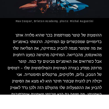
Max Cooper, Brixton Academy. photo: Michal Augustini
ההופעות של קופר מפורסמות בכך שהוא מלווה אותן
בדימויים שמתקשרים עם המוזיקה. הרגשתי באימג'ים
את מה שקופר מנסה להביע במוזיקה, את הפליאה שלו
מהאינסוף, מהבריאה. המוזיקה מרגישה כמעט רוחנית
אבל כשרואים את האימג'ים מבינים עד כמה. קופר
מרותק ממדע בצורה הפיוטית והפילוסופית שלו – דפוסים
של הטבע, גלים, חלקיקים, פרקטלים וסימטריה. אני
יכולה רק להניח שבתור חוקר הוא לא מצא את הסיפוק
להביע את ההתפעלות שלו מהעולם הזה ולכן נדד לאפיק
האמנותי. מה שיפה גם הוא שבזמן שאמנות אימרסיבית
יכולה להתפרש הרבה פעמים בתור רוחניות מעיקה,
הטיפול של קופר בה לא מרגיש נדוש או צ'יזי מדי,