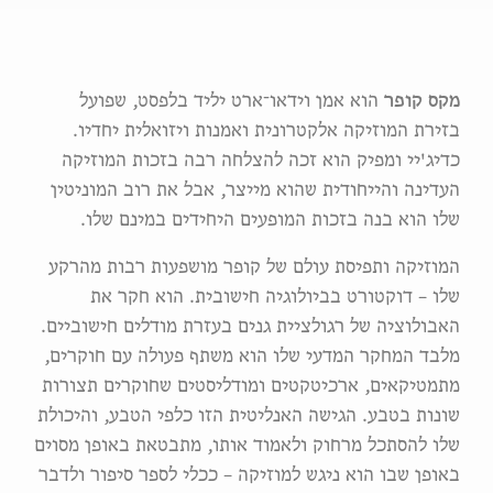
מקס קופר
הוא אמן וידאו־ארט יליד בלפסט, שפועל
בזירת המוזיקה אלקטרונית ואמנות ויזואלית יחדיו.
כדיג'יי ומפיק הוא זכה להצלחה רבה בזכות המוזיקה
העדינה והייחודית שהוא מייצר, אבל את רוב המוניטין
שלו הוא בנה בזכות המופעים היחידים במינם שלו.
המוזיקה ותפיסת עולם של קופר מושפעות רבות מהרקע
שלו – דוקטורט בביולוגיה חישובית. הוא חקר את
האבולוציה של רגולציית גנים בעזרת מודלים חישוביים.
מלבד המחקר המדעי שלו הוא משתף פעולה עם חוקרים,
מתמטיקאים, ארכיטקטים ומודליסטים שחוקרים תצורות
שונות בטבע. הגישה האנליטית הזו כלפי הטבע, והיכולת
שלו להסתכל מרחוק ולאמוד אותו, מתבטאת באופן מסוים
באופן שבו הוא ניגש למוזיקה – ככלי לספר סיפור ולדבר