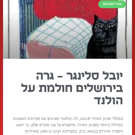
איור וקומיקס
יובל סלינגר – גרה
בירושלים חולמת על
הולנד
במהלך שבוע האיור-2018, לה-קולטור מציגים את תערוכת האמנות
הגדולה ביותר בשבוע האיור, שיתפרש על פני סופ"ש שלם, בו יוצגו
וימכרו איורים בנושא: בית. בתערוכה יציגו כ-100 מאיירות