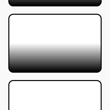
Mixtape – Yehonatan Cohen
Levitas‏‏
חיים שושן
17/11/2018
Mixtape – DAR GOLAN‏
חיים שושן
11/11/2018