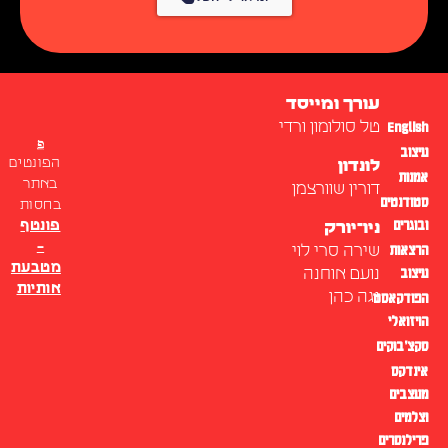
עורך ומייסד
English
טל סולומון ורדי
עיצוב
הפונטים
לונדון
אמנות
באתר
דורין שוורצמן
סטודנטים
בחסות
ובוגרים
פונטף
ניו־יורק
–
הרצאות
שירה סרי לוי
מטבעת
עיצוב
נועם אוחנה
אותיות
נגה כהן
הפודקאסט
הויזואלי
סקצ׳בוקים
אינדקס
מעצבים
וצלמים
פרילנסרים