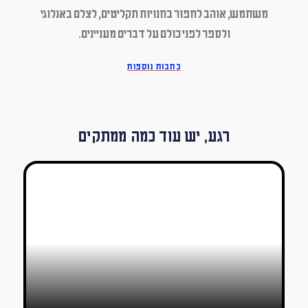
משתמש, אוהב לחפור בחנויות תקליטים, לצלם באנלוגי
ולספר לפני כולם על דברים מעניינים.
כתבות נוספות
רגע, יש עוד כמה ממתקים
Mixtape – SHIWABIWA
חיים שושן
06/03/2019