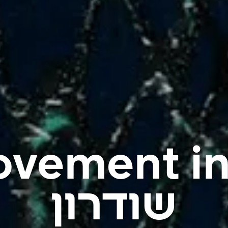
שודרון