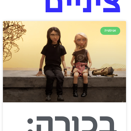
יניים
אנימציה
בכורה: