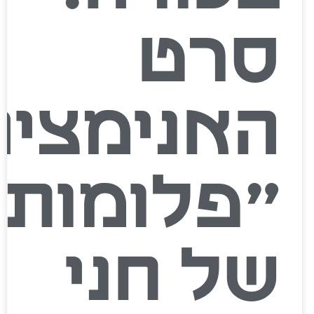
סרט
האנימציה
״פלומות״
של חני