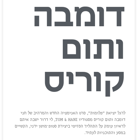
דומבה
ותום
קוריס
לרגל יציאת ״פלומות״, סרט האנימציה החדש והמרהיב של חני
דומבה ותום קוריס מסטודיו TOM & HANI, לי דרור ישבה איתם
לראיון עומק על התהליך הסזיפי ביצירת סטופ־מושן ידני, הקשיים
במסע והתוכניות לעתיד.