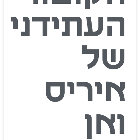
העתידני
של
איריס
ואן