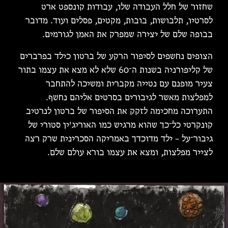
שחזור של חלל העבודה שלו, עבודות קונספט ארט
לסרטיו, תלבושות, בובות, מקטים, פסלים ועוד. מדובר
בבופה שלם של יצירה שמפרק את האמן לגורמים.
הצופים נחשפים לסיפור הרקע של ברטון כילד בפרברים
של קליפורניה בשנות ה־60 שלא לא מצא את עצמו בתור
צעיר מופנם עם נטייה מקברית ומשיכה להתחבר
למפלצות מאשר לגיבורים בסרטים אליהם נחשף.
התערוכה מחכימה לזקק את הסיפור של ברטון לנרטיב
קונקרטי כל־כך שהוא מרגיש כמו האוריג'ין סטורי של
גיבור־על – ילד מדוכדך באמריקה הסכרינית שרק רצה
לצייר מפלצות, ומצא את עצמו בורא עולם שלם.