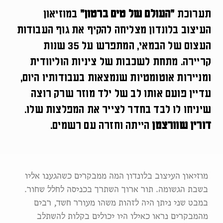
תערוכת
״העולם של טים ברטון״
במוזיאון
העיצוב בלונדון מצליחה להקיף את גוף העבודות
העצום של הבמאי, המתפרש על 35 שנות
קריירה. מתחת לשכבות של ציניות הוליוודית
ומניירות אוטומטיות שנמצאות בעבודותיו היום,
עדיין פועם אותו לב של ילד מוזר שרק רוצה
שיניחו לו לבד בחדר לצייר את המפלצות שלו.
דורין שוורצמן
הייתה וחזרה עם רשמים.
מוזיאון העיצוב בלונדון המה ממבקרים כשהגענו אליו
בשבת הגשומה. תור ארוך השתרך בכניסה לחלל שחור.
במבט שני ניתן היה לזהות משהו מעורר חשד, רבים
מהמבקרים נראו כאילו היו יכולים בקלות להשתלב