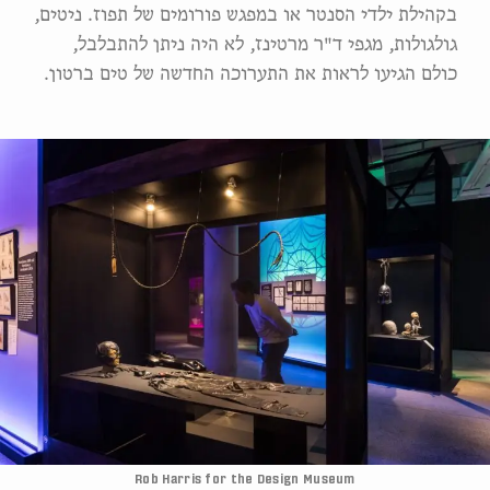
בקהילת ילדי הסנטר או במפגש פורומים של תפוז. ניטים,
גולגולות, מגפי ד"ר מרטינז, לא היה ניתן להתבלבל,
כולם הגיעו לראות את התערוכה החדשה של טים ברטון.
Rob Harris for the Design Museum