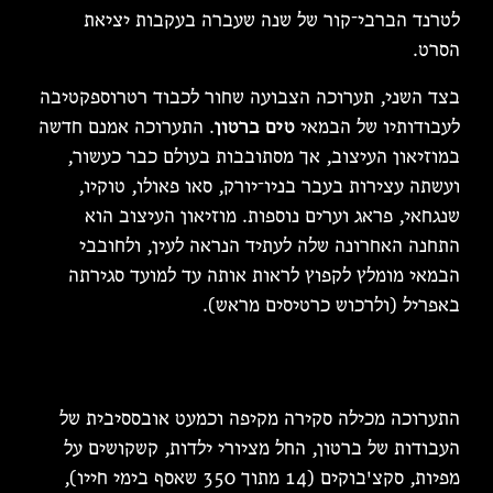
לטרנד הברבי־קור של שנה שעברה בעקבות יציאת
הסרט.
בצד השני, תערוכה הצבועה שחור לכבוד רטרוספקטיבה
לעבודותיו של הבמאי
טים ברטון
. התערוכה אמנם חדשה
במוזיאון העיצוב, אך מסתובבות בעולם כבר כעשור,
ועשתה עצירות בעבר בניו־יורק, סאו פאולו, טוקיו,
שנגחאי, פראג וערים נוספות. מוזיאון העיצוב הוא
התחנה האחרונה שלה לעתיד הנראה לעין, ולחובבי
הבמאי מומלץ לקפוץ לראות אותה עד למועד סגירתה
באפריל (ולרכוש כרטיסים מראש).
התערוכה מכילה סקירה מקיפה וכמעט אובססיבית של
העבודות של ברטון, החל מציורי ילדות, קשקושים על
מפיות, סקצ'בוקים (14 מתוך 350 שאסף בימי חייו),