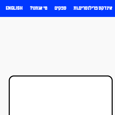
אינדקס פרילנסרים.ות
ספקים
מי אנחנו?
ENGLISH
כדור שלג – המחשבות של
אור סגל
אור סגל
30/07/2020