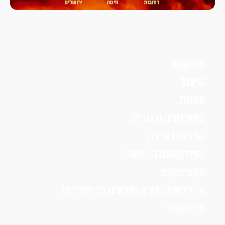
English
עיצוב
אמנות
סטודנטים ובוגרים
הרצאות עיצוב
הפודקאסט הויזואלי
סקצ׳בוקים
אינדקס מעצבים וצלמים פרילנסרים
מי אנחנו?