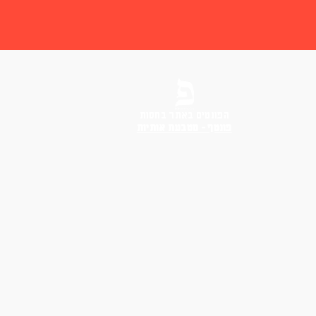
הפונטים באתר בחסות
פונטף – מטבעת אותיות