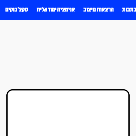
כתבות
הרצאות עיצוב
אנימציה ישראלית
סקצ׳בוקים
לימונדה – המחשבות של אור
סגל
אור סגל
19/09/2020