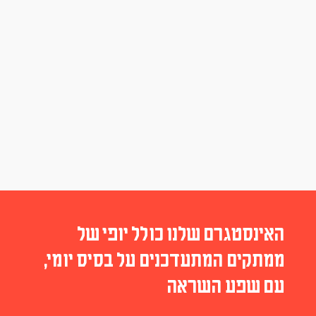
האינסטגרם שלנו כולל יופי של
ממתקים המתעדכנים על בסיס יומי,
עם שפע השראה