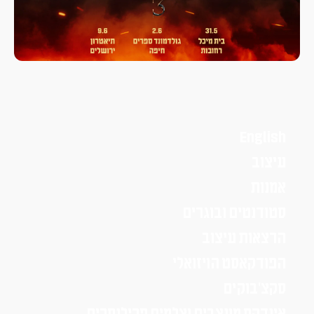
English
עיצוב
אמנות
סטודנטים ובוגרים
הרצאות עיצוב
הפודקאסט הויזואלי
סקצ׳בוקים