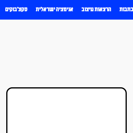
כתבות
הרצאות עיצוב
אנימציה ישראלית
סקצ׳בוקים
הסיפור מאחורי תערוכת ׳יפה
לך׳
טל סולומון ורדי
28/02/2019